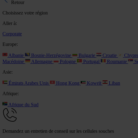
Retour
Choisissez votre région
Aller à:
Corporate
Europe:
Albanie
Bosnie-Herzégovine
Bulgarie
Croatie
Chypr
Macédoine
Allemagne
Pologne
Portugal
Roumanie
Se
Asie:
Émirats Arabes Unis
Hong Kong
Koweït
Liban
Afrique:
Afrique du Sud
Demandez un entretien de conseil sur les cellules souches