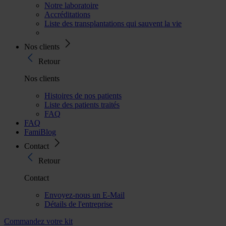
Notre laboratoire
Accréditations
Liste des transplantations qui sauvent la vie
Nos clients
Retour
Nos clients
Histoires de nos patients
Liste des patients traités
FAQ
FAQ
FamiBlog
Contact
Retour
Contact
Envoyez-nous un E-Mail
Détails de l'entreprise
Commandez votre kit