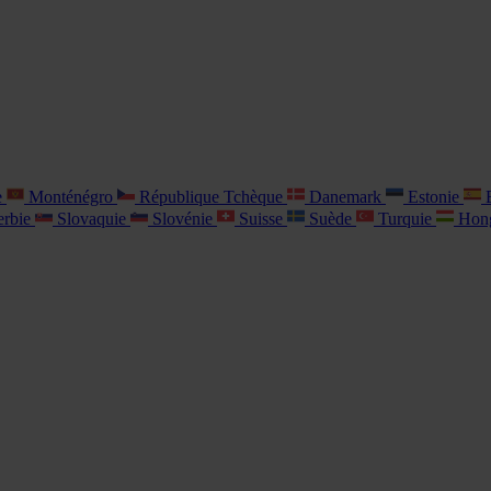
e
Monténégro
République Tchèque
Danemark
Estonie
E
rbie
Slovaquie
Slovénie
Suisse
Suède
Turquie
Hon