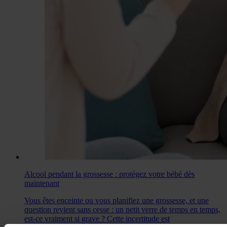
Alcool pendant la grossesse : protégez votre bébé dès
maintenant
Vous êtes enceinte ou vous planifiez une grossesse, et une
question revient sans cesse : un petit verre de temps en temps,
est-ce vraiment si grave ? Cette incertitude est