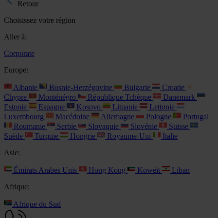
Retour
Choisissez votre région
Aller à:
Corporate
Europe:
Albanie
Bosnie-Herzégovine
Bulgarie
Croatie
Chypre
Monténégro
République Tchèque
Danemark
Estonie
Espagne
Kosovo
Lituanie
Lettonie
Luxembourg
Macédoine
Allemagne
Pologne
Portugal
Roumanie
Serbie
Slovaquie
Slovénie
Suisse
Suède
Turquie
Hongrie
Royaume-Uni
Italie
Asie:
Émirats Arabes Unis
Hong Kong
Koweït
Liban
Afrique:
Afrique du Sud