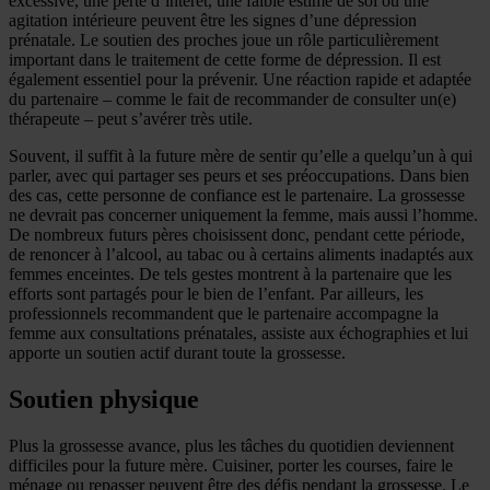
excessive, une perte d’intérêt, une faible estime de soi ou une
agitation intérieure peuvent être les signes d’une dépression
prénatale. Le soutien des proches joue un rôle particulièrement
important dans le traitement de cette forme de dépression. Il est
également essentiel pour la prévenir. Une réaction rapide et adaptée
du partenaire – comme le fait de recommander de consulter un(e)
thérapeute – peut s’avérer très utile.
Souvent, il suffit à la future mère de sentir qu’elle a quelqu’un à qui
parler, avec qui partager ses peurs et ses préoccupations. Dans bien
des cas, cette personne de confiance est le partenaire. La grossesse
ne devrait pas concerner uniquement la femme, mais aussi l’homme.
De nombreux futurs pères choisissent donc, pendant cette période,
de renoncer à l’alcool, au tabac ou à certains aliments inadaptés aux
femmes enceintes. De tels gestes montrent à la partenaire que les
efforts sont partagés pour le bien de l’enfant. Par ailleurs, les
professionnels recommandent que le partenaire accompagne la
femme aux consultations prénatales, assiste aux échographies et lui
apporte un soutien actif durant toute la grossesse.
Soutien physique
Plus la grossesse avance, plus les tâches du quotidien deviennent
difficiles pour la future mère. Cuisiner, porter les courses, faire le
ménage ou repasser peuvent être des défis pendant la grossesse. Le