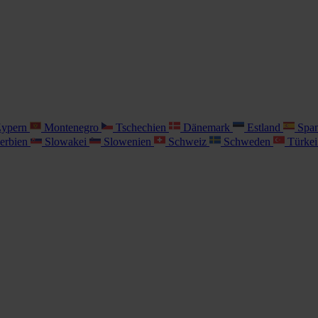
ypern
Montenegro
Tschechien
Dänemark
Estland
Spa
erbien
Slowakei
Slowenien
Schweiz
Schweden
Türke