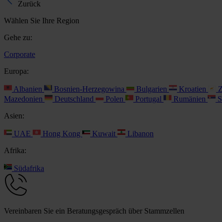
Zurück
Wählen Sie Ihre Region
Gehe zu:
Corporate
Europa:
Albanien
Bosnien-Herzegowina
Bulgarien
Kroatien
Z
Mazedonien
Deutschland
Polen
Portugal
Rumänien
S
Asien:
UAE
Hong Kong
Kuwait
Libanon
Afrika:
Südafrika
Vereinbaren Sie ein Beratungsgespräch über Stammzellen