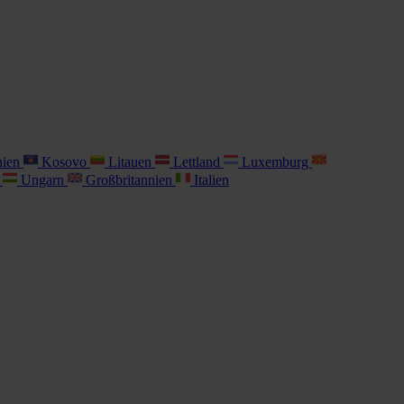
nien
Kosovo
Litauen
Lettland
Luxemburg
i
Ungarn
Großbritannien
Italien