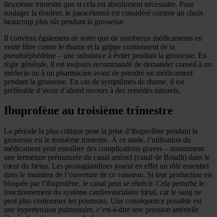
deuxième trimestre que si cela est absolument nécessaire. Pour
soulager la douleur, le paracétamol est considéré comme un choix
beaucoup plus sûr pendant la grossesse.
Il convient également de noter que de nombreux médicaments en
vente libre contre le rhume et la grippe contiennent de la
pseudoéphédrine – une substance à éviter pendant la grossesse. En
règle générale, il est toujours recommandé de demander conseil à un
médecin ou à un pharmacien avant de prendre un médicament
pendant la grossesse. En cas de symptômes de rhume, il est
préférable d’avoir d’abord recours à des remèdes naturels.
Ibuprofène au troisième trimestre
La période la plus critique pour la prise d’ibuprofène pendant la
grossesse est le troisième trimestre. À ce stade, l’utilisation du
médicament peut entraîner des complications graves – notamment
une fermeture prématurée du canal artériel (canal de Botalli) dans le
cœur du fœtus. Les prostaglandines jouent en effet un rôle essentiel
dans le maintien de l’ouverture de ce vaisseau. Si leur production est
bloquée par l’ibuprofène, le canal peut se rétrécir. Cela perturbe le
fonctionnement du système cardiovasculaire fœtal, car le sang ne
peut plus contourner les poumons. Une conséquence possible est
une hypertension pulmonaire, c’est-à-dire une pression artérielle