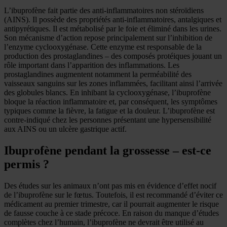
L’ibuprofène fait partie des anti-inflammatoires non stéroïdiens
(AINS). Il possède des propriétés anti-inflammatoires, antalgiques et
antipyrétiques. Il est métabolisé par le foie et éliminé dans les urines.
Son mécanisme d’action repose principalement sur l’inhibition de
l’enzyme cyclooxygénase. Cette enzyme est responsable de la
production des prostaglandines – des composés protéiques jouant un
rôle important dans l’apparition des inflammations. Les
prostaglandines augmentent notamment la perméabilité des
vaisseaux sanguins sur les zones inflammées, facilitant ainsi l’arrivée
des globules blancs. En inhibant la cyclooxygénase, l’ibuprofène
bloque la réaction inflammatoire et, par conséquent, les symptômes
typiques comme la fièvre, la fatigue et la douleur. L’ibuprofène est
contre-indiqué chez les personnes présentant une hypersensibilité
aux AINS ou un ulcère gastrique actif.
Ibuprofène pendant la grossesse – est-ce
permis ?
Des études sur les animaux n’ont pas mis en évidence d’effet nocif
de l’ibuprofène sur le fœtus. Toutefois, il est recommandé d’éviter ce
médicament au premier trimestre, car il pourrait augmenter le risque
de fausse couche à ce stade précoce. En raison du manque d’études
complètes chez l’humain, l’ibuprofène ne devrait être utilisé au