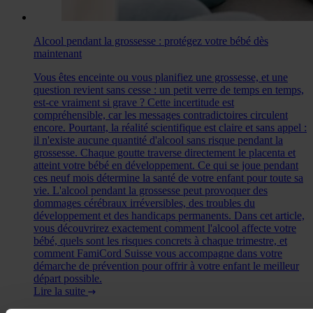
Alcool pendant la grossesse : protégez votre bébé dès
maintenant
Vous êtes enceinte ou vous planifiez une grossesse, et une
question revient sans cesse : un petit verre de temps en temps,
est-ce vraiment si grave ? Cette incertitude est
compréhensible, car les messages contradictoires circulent
encore. Pourtant, la réalité scientifique est claire et sans appel :
il n'existe aucune quantité d'alcool sans risque pendant la
grossesse. Chaque goutte traverse directement le placenta et
atteint votre bébé en développement. Ce qui se joue pendant
ces neuf mois détermine la santé de votre enfant pour toute sa
vie. L'alcool pendant la grossesse peut provoquer des
dommages cérébraux irréversibles, des troubles du
développement et des handicaps permanents. Dans cet article,
vous découvrirez exactement comment l'alcool affecte votre
bébé, quels sont les risques concrets à chaque trimestre, et
comment FamiCord Suisse vous accompagne dans votre
démarche de prévention pour offrir à votre enfant le meilleur
départ possible.
Lire la suite