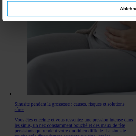
Ablehn
Sinusite pendant la grossesse : causes, risques et solutions
sûres
Vous êtes enceinte et vous ressentez une pression intense dans
les sinus, un nez constamment bouché et des maux de tête
persistants qui rendent votre quotidien difficile. La sinusite