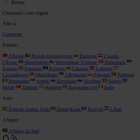
Retour
Choisissez votre région
Aller à:
Corporate
Europe:
Albanie
Bosnie-Herzégovine
Bulgarie
Croatie
Chypre
Monténégro
République Tchèque
Danemark
Estonie
Espagne
Kosovo
Lituanie
Lettonie
Luxembourg
Macédoine
Allemagne
Pologne
Portugal
Roumanie
Serbie
Slovaquie
Slovénie
Suisse
Suède
Turquie
Hongrie
Royaume-Uni
Italie
Asie:
Émirats Arabes Unis
Hong Kong
Koweït
Liban
Afrique:
Afrique du Sud