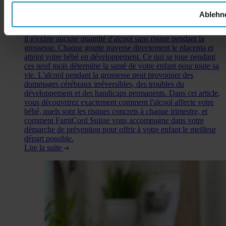
question revient sans cesse : un petit verre de temps en temps,
est-ce vraiment si grave ? Cette incertitude est
Ablehn
compréhensible, car les messages contradictoires circulent
encore. Pourtant, la réalité scientifique est claire et sans appel :
il n'existe aucune quantité d'alcool sans risque pendant la
grossesse. Chaque goutte traverse directement le placenta et
atteint votre bébé en développement. Ce qui se joue pendant
ces neuf mois détermine la santé de votre enfant pour toute sa
vie. L'alcool pendant la grossesse peut provoquer des
dommages cérébraux irréversibles, des troubles du
développement et des handicaps permanents. Dans cet article,
vous découvrirez exactement comment l'alcool affecte votre
bébé, quels sont les risques concrets à chaque trimestre, et
comment FamiCord Suisse vous accompagne dans votre
démarche de prévention pour offrir à votre enfant le meilleur
départ possible.
Lire la suite