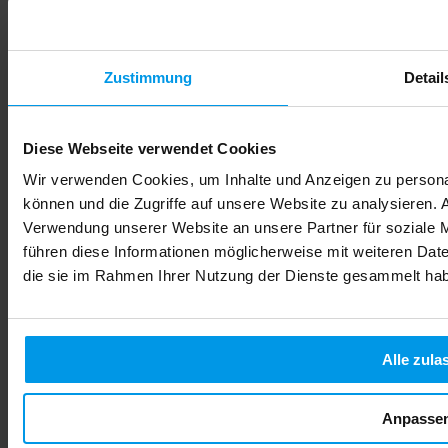
Zustimmung
Detail
Diese Webseite verwendet Cookies
Wir verwenden Cookies, um Inhalte und Anzeigen zu personal
können und die Zugriffe auf unsere Website zu analysieren.
Verwendung unserer Website an unsere Partner für soziale 
führen diese Informationen möglicherweise mit weiteren Date
die sie im Rahmen Ihrer Nutzung der Dienste gesammelt ha
Alle zula
Alcool pendant la grossesse : protégez votre bébé dès
maintenant
Anpasse
Vous êtes enceinte ou vous planifiez une grossesse, et une