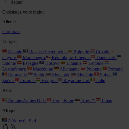
Retour
Choisissez votre région
Aller à:
Corporate
Europe:
Albanie
Bosnie-Herzégovine
Bulgarie
Croatie
Chypre
Monténégro
République Tchèque
Danemark
Estonie
Espagne
Kosovo
Lituanie
Lettonie
Luxembourg
Macédoine
Allemagne
Pologne
Portugal
Roumanie
Serbie
Slovaquie
Slovénie
Suisse
Suède
Turquie
Hongrie
Royaume-Uni
Italie
Asie:
Émirats Arabes Unis
Hong Kong
Koweït
Liban
Afrique:
Afrique du Sud