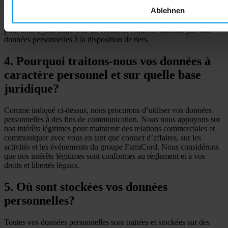
produits et services ainsi que d’autres informations sur le groupe
Ablehnen
FamiCord ; (ii) pour vous envoyer des invitations à des événements,
des sessions de formation, des conférences et des exposés ; et (iii)
pour tenir à jour notre liste de contacts. Nous ne mettons pas vos
données personnelles à la disposition de tiers.
4. Pourquoi traitons-nous vos données à
caractère personnel et sur quelle base
juridique?
Comme indiqué ci-dessus, nous procurons d’utiliser vos données
personnelles à des fins de communication. Nous nous appuyons sur
nos intérêts légitimes pour maintenir des relations commerciales et
communiquer avec vous en tant que contact d’affaires, sur les
activités et les événements du groupe FamiCord. Nous considérons
que nos intérêts légitimes sont conformes au règlement et à vos
droits et libertés légaux.
5. Où sont stockées vos données
personnelles?
Toutes vos données personnelles sont traitées et stockées sur des