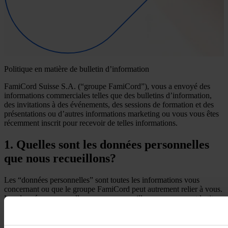
Politique en matière de bulletin d’information
FamiCord Suisse S.A. (“groupe FamiCord”), vous a envoyé des
informations commerciales telles que des bulletins d’information,
des invitations à des événements, des sessions de formation et des
présentations ou d’autres informations marketing ou vous vous êtes
récemment inscrit pour recevoir de telles informations.
1. Quelles sont les données personnelles
que nous recueillons?
Les “données personnelles” sont toutes les informations vous
concernant ou que le groupe FamiCord peut autrement relier à vous.
Les données personnelles que nous recueillons comprennent le titre,
votre nom, votre adresse postale, votre adresse électronique, vos
numéros de téléphone et de fax, votre domicile, votre langue.