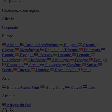
Retour
Choisissez votre région
Aller à:
Corporate
Europe:
Albanie
Bosnie-Herzégovine
Bulgarie
Croatie
Chypre
Monténégro
République Tchèque
Danemark
Estonie
Espagne
Kosovo
Lituanie
Lettonie
Luxembourg
Macédoine
Allemagne
Pologne
Portugal
Roumanie
Serbie
Slovaquie
Slovénie
Suisse
Suède
Turquie
Hongrie
Royaume-Uni
Italie
Asie:
Émirats Arabes Unis
Hong Kong
Koweït
Liban
Afrique:
Afrique du Sud