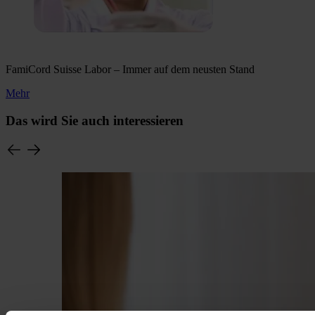
FamiCord Suisse Labor – Immer auf dem neusten Stand
Mehr
Das wird Sie auch interessieren