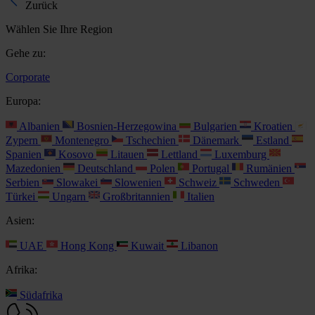
Zurück
Wählen Sie Ihre Region
Gehe zu:
Corporate
Europa:
Albanien
Bosnien-Herzegowina
Bulgarien
Kroatien
Zypern
Montenegro
Tschechien
Dänemark
Estland
Spanien
Kosovo
Litauen
Lettland
Luxemburg
Mazedonien
Deutschland
Polen
Portugal
Rumänien
Serbien
Slowakei
Slowenien
Schweiz
Schweden
Türkei
Ungarn
Großbritannien
Italien
Asien:
UAE
Hong Kong
Kuwait
Libanon
Afrika:
Südafrika