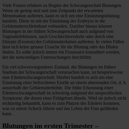
Viele Frauen erfahren zu Beginn der Schwangerschaft Blutungen.
Wenn sie gering sind und zum Zeitpunkt der erwarteten
Menstruation auftreten, kann es sich um eine Einnistungsblutung
handeln. Diese ist mit der Einnistung des Embryos in die
Gebärmutterschleimhaut verbunden. Darüber hinaus können
Blutungen in der frühen Schwangerschaft auch aufgrund von
Vaginalinfektionen, nach Geschlechtsverkehr oder durch eine
Ektopie (Erosion) des Gebärmutterhalses auftreten. In vielen Fällen
lässt sich keine genaue Ursache für die Blutung oder das Bluten
finden. Es sollte jedoch immer ein Frauenarzt konsultiert werden,
der die notwendigen Untersuchungen durchführt.
Ein viel schwerwiegenderer Zustand, der Blutungen im frühen
Stadium der Schwangerschaft verursachen kann, ist beispielsweise
eine Eileiterschwangerschaft. Hierbei handelt es sich um eine
Einnistung einer befruchteten Eizelle an einem abnormalen Ort, d. h.
ausserhalb der Gebärmutterhöhle. Die frühe Erkennung einer
Eileiterschwangerschaft ist schwierig aufgrund der unspezifischen
Symptome, die denen einer Fehlgeburt ähneln. Wird sie jedoch nicht
rechtzeitig behandelt, kann es zum Platzen des Eileiters kommen,
was zu einem Schock führen und das Leben der Frau gefährden
kann.
Blutungen im ersten Trimester –