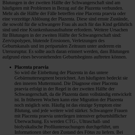
Blutungen in der zweiten Hälfte der Schwangerschaft sind am
häufigsten mit Problemen in Bezug auf die Plazenta verbunden.
Mehr als die Hälfte der Fälle betreffen eine Placenta praevia oder
eine vorzeitige Ablösung der Plazenta. Diese sind ernste Zustände,
die sowohl für die schwangere Frau als auch für das Kind gefährlich
sind und eine Krankenhausaufnahme erfordern. Weitere Ursachen
für Blutungen in der zweiten Hälfte der Schwangerschaft sind:
Zervixpolypen, blutende Erosionen, Verletzungen des
Geburtskanals und im peripartalen Zeitraum unter anderem ein
Uterusruptur. Es sollte auch daran erinnert werden, dass Blutungen
aufgrund eines bevorstehenden Geburtsbeginns auftreten können.
Placenta praevia
So wird die Einbettung der Plazenta in das untere
Gebärmuttersegment bezeichnet. Am häufigsten bedeckt sie
den inneren Muttermund. Die Diagnose einer Placenta
praevia erfolgt in der Regel in der zweiten Hälfte der
Schwangerschaft, da die Plazenta dann vollständig entwickelt
ist. In früheren Wochen kann eine Migration der Plazenta
noch möglich sein. Häufig ist das einzige Symptom eine
Blutung, und jede weitere wird stärker. Schwangere Frauen
mit Placenta praevia unterliegen intensiver geburtshilflicher
Überwachung. Es werden CTG-, Ultraschall- und
biofysikalische Profiluntersuchungen durchgeführt, um
Informationen über den Zustand des Fötus zu liefern. Bei