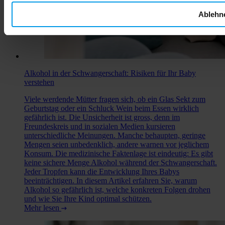
Ablehn
Alkohol in der Schwangerschaft: Risiken für Ihr Baby
verstehen
Viele werdende Mütter fragen sich, ob ein Glas Sekt zum
Geburtstag oder ein Schluck Wein beim Essen wirklich
gefährlich ist. Die Unsicherheit ist gross, denn im
Freundeskreis und in sozialen Medien kursieren
unterschiedliche Meinungen. Manche behaupten, geringe
Mengen seien unbedenklich, andere warnen vor jeglichem
Konsum. Die medizinische Faktenlage ist eindeutig: Es gibt
keine sichere Menge Alkohol während der Schwangerschaft.
Jeder Tropfen kann die Entwicklung Ihres Babys
beeinträchtigen. In diesem Artikel erfahren Sie, warum
Alkohol so gefährlich ist, welche konkreten Folgen drohen
und wie Sie Ihre Kind optimal schützen.
Mehr lesen