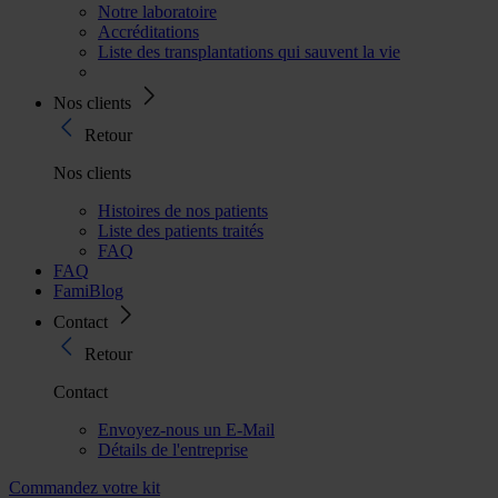
Notre laboratoire
Accréditations
Liste des transplantations qui sauvent la vie
Nos clients
Retour
Nos clients
Histoires de nos patients
Liste des patients traités
FAQ
FAQ
FamiBlog
Contact
Retour
Contact
Envoyez-nous un E-Mail
Détails de l'entreprise
Commandez votre kit