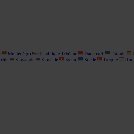
e
Monténégro
République Tchèque
Danemark
Estonie
E
rbie
Slovaquie
Slovénie
Suisse
Suède
Turquie
Hon