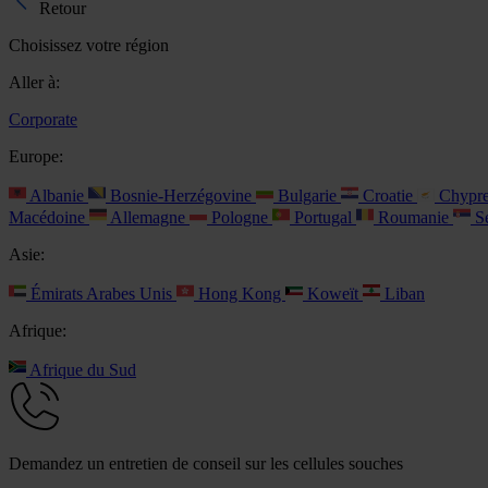
Retour
Choisissez votre région
Aller à:
Corporate
Europe:
Albanie
Bosnie-Herzégovine
Bulgarie
Croatie
Chypr
Macédoine
Allemagne
Pologne
Portugal
Roumanie
Se
Asie:
Émirats Arabes Unis
Hong Kong
Koweït
Liban
Afrique:
Afrique du Sud
Demandez un entretien de conseil sur les cellules souches