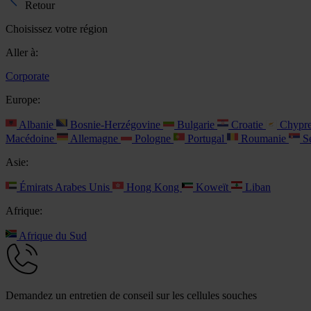
Retour
Choisissez votre région
Aller à:
Corporate
Europe:
Albanie
Bosnie-Herzégovine
Bulgarie
Croatie
Chypr
Macédoine
Allemagne
Pologne
Portugal
Roumanie
Se
Asie:
Émirats Arabes Unis
Hong Kong
Koweït
Liban
Afrique:
Afrique du Sud
Demandez un entretien de conseil sur les cellules souches