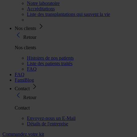
Notre laboratoire
Accréditations
Liste des transplantations qui sauvent la vie
Nos clients
Retour
Nos clients
Histoires de nos patients
Liste des patients traités
FAQ
FAQ
FamiBlog
Contact
Retour
Contact
Envoyez-nous un E-Mail
Détails de l'entreprise
Commandez votre kit