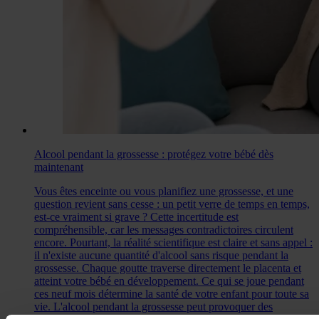
Alcool pendant la grossesse : protégez votre bébé dès
maintenant
Vous êtes enceinte ou vous planifiez une grossesse, et une
question revient sans cesse : un petit verre de temps en temps,
est-ce vraiment si grave ? Cette incertitude est
compréhensible, car les messages contradictoires circulent
encore. Pourtant, la réalité scientifique est claire et sans appel :
il n'existe aucune quantité d'alcool sans risque pendant la
grossesse. Chaque goutte traverse directement le placenta et
atteint votre bébé en développement. Ce qui se joue pendant
ces neuf mois détermine la santé de votre enfant pour toute sa
vie. L'alcool pendant la grossesse peut provoquer des