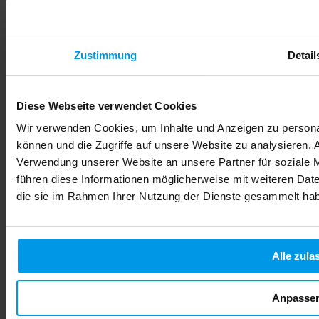
dommages cérébraux irréversibles, des troubles du
développement et des handicaps permanents. Dans cet article,
vous découvrirez exactement comment l'alcool affecte votre
bébé, quels sont les risques concrets à chaque trimestre, et
comment FamiCord Suisse vous accompagne dans votre
Zustimmung
Detail
démarche de prévention pour offrir à votre enfant le meilleur
départ possible.
Lire la suite
Diese Webseite verwendet Cookies
Wir verwenden Cookies, um Inhalte und Anzeigen zu personal
können und die Zugriffe auf unsere Website zu analysieren.
Verwendung unserer Website an unsere Partner für soziale 
führen diese Informationen möglicherweise mit weiteren Date
die sie im Rahmen Ihrer Nutzung der Dienste gesammelt ha
Alle zula
Anpasse