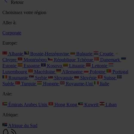
Retour
Choisissez votre région
Aller à:
Corporate
Europe:
Albanie
Bosnie-Herzégovine
Bulgarie
Croatie
Chypre
Monténégro
République Tchèque
Danemark
Estonie
Espagne
Kosovo
Lituanie
Lettonie
Luxembourg
Macédoine
Allemagne
Pologne
Portugal
Roumanie
Serbie
Slovaquie
Slovénie
Suisse
Suède
Turquie
Hongrie
Royaume-Uni
Italie
Asie:
Émirats Arabes Unis
Hong Kong
Koweït
Liban
Afrique:
Afrique du Sud