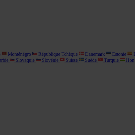
e
Monténégro
République Tchèque
Danemark
Estonie
E
rbie
Slovaquie
Slovénie
Suisse
Suède
Turquie
Hon