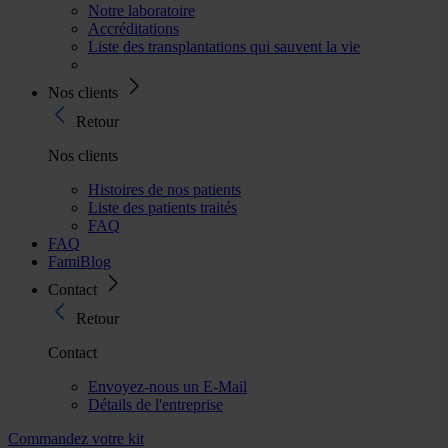
Notre laboratoire
Accréditations
Liste des transplantations qui sauvent la vie
Nos clients
Retour
Nos clients
Histoires de nos patients
Liste des patients traités
FAQ
FAQ
FamiBlog
Contact
Retour
Contact
Envoyez-nous un E-Mail
Détails de l'entreprise
Commandez votre kit