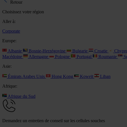
Retour
Choisissez votre région
Aller à:
Corporate
Europe:
Albanie
Bosnie-Herzégovine
Bulgarie
Croatie
Chypr
Macédoine
Allemagne
Pologne
Portugal
Roumanie
Se
Asie:
Émirats Arabes Unis
Hong Kong
Koweït
Liban
Afrique:
Afrique du Sud
Demandez un entretien de conseil sur les cellules souches