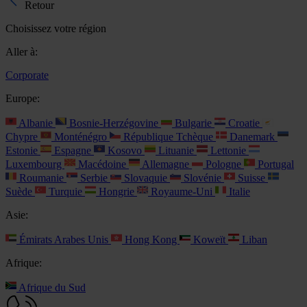
Retour
Choisissez votre région
Aller à:
Corporate
Europe:
Albanie
Bosnie-Herzégovine
Bulgarie
Croatie
Chypre
Monténégro
République Tchèque
Danemark
Estonie
Espagne
Kosovo
Lituanie
Lettonie
Luxembourg
Macédoine
Allemagne
Pologne
Portugal
Roumanie
Serbie
Slovaquie
Slovénie
Suisse
Suède
Turquie
Hongrie
Royaume-Uni
Italie
Asie:
Émirats Arabes Unis
Hong Kong
Koweït
Liban
Afrique:
Afrique du Sud