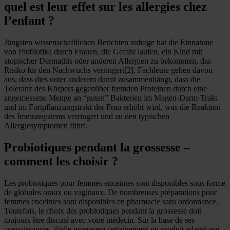
quel est leur effet sur les allergies chez
l’enfant ?
Jüngsten wissenschaftlichen Berichten zufolge hat die Einnahme
von Probiotika durch Frauen, die Gefahr laufen, ein Kind mit
atopischer Dermatitis oder anderen Allergien zu bekommen, das
Risiko für den Nachwuchs verringert[2]. Fachleute gehen davon
aus, dass dies unter anderem damit zusammenhängt, dass die
Toleranz des Körpers gegenüber fremden Proteinen durch eine
angemessene Menge an “guten” Bakterien im Magen-Darm-Trakt
und im Fortpflanzungstrakt der Frau erhöht wird, was die Reaktion
des Immunsystems verringert und zu den typischen
Allergiesymptomen führt.
Probiotiques pendant la grossesse –
comment les choisir ?
Les probiotiques pour femmes enceintes sont disponibles sous forme
de globules oraux ou vaginaux. De nombreuses préparations pour
femmes enceintes sont disponibles en pharmacie sans ordonnance.
Toutefois, le choix des probiotiques pendant la grossesse doit
toujours être discuté avec votre médecin. Sur la base de ses
connaissances, il/elle proposera certainement un produit adapté qui