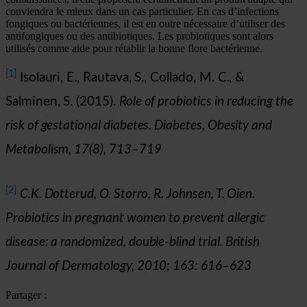
conviendra le mieux dans un cas particulier. En cas d’infections
fongiques ou bactériennes, il est en outre nécessaire d’utiliser des
antifongiques ou des antibiotiques. Les probiotiques sont alors
utilisés comme aide pour rétablir la bonne flore bactérienne.
[1]
Isolauri, E., Rautava, S., Collado, M. C., &
Salminen, S. (2015).
Role of probiotics in reducing the
risk of gestational diabetes.
Diabetes, Obesity and
Metabolism, 17(8), 713–719
[2]
C.K. Dotterud, O. Storro, R. Johnsen, T. Oien.
Probiotics in pregnant women to prevent allergic
disease: a randomized, double-blind trial.
British
Journal of Dermatology, 2010; 163: 616–623
Partager :