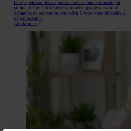
bébé, quels sont les risques concrets à chaque trimestre, et
comment FamiCord Suisse vous accompagne dans votre
démarche de prévention pour offrir à votre enfant le meilleur
départ possible.
Lire la suite