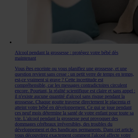
Alcool pendant la grossesse : protégez votre bébé dès
maintenant
Vous êtes enceinte ou vous planifiez une grossesse, et une
question revient sans cesse : un petit verre de temps en temps,
est-ce vraiment si grave ? Cette incertitude est
compréhensible, car les messages contradictoires circulent
encore. Pourtant, la réalité scientifique est claire et sans appel :
il n'existe aucune quantité d'alcool sans risque pendant la
grossesse. Chaque goutte traverse directement le placenta et
atteint votre bébé en développement. Ce qui se joue pendant
ces neuf mois détermine la santé de votre enfant pour toute sa
vie. L'alcool pendant la grossesse peut provoquer des
dommages cérébraux irréversibles, des troubles du
développement et des handicaps permanents. Dans cet article,
vous découvrirez exactement comment l'alcool affecte votre