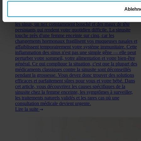
Sinusite pendant la grossesse : causes, risques et solutions
sûres
Ablehn
Vous êtes enceinte et vous ressentez une pression intense dans
les sinus, un nez constamment bouché et des maux de tête
persistants qui rendent votre quotidien difficile. La sinusite
touche près d'une femme enceinte sur cinq, car les
changements hormonaux fragilisent vos muqueuses nasales et
affaiblissent temporairement votre système immunitaire. Cette
inflammation des sinus n'est pas une simple gêne — elle peut
perturber votre sommeil, votre alimentation et votre bien-être
général. Ce qui complique la situation, c'est que la plupart des
médicaments classiques contre la sinusite sont déconseillés
pendant la grossesse. Vous devez donc trouver des solutions
efficaces et parfaitement sûres pour vous et votre bébé. Dans
cet article, vous découvrirez les causes spécifiques de la
sinusite chez la femme enceinte, les symptômes à surveiller,
les traitements naturels validés et les rares cas où une
consultation médicale devient urgente.
Lire la suite