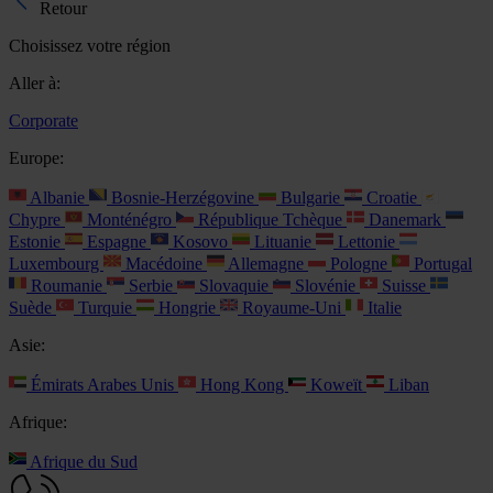
Retour
Choisissez votre région
Aller à:
Corporate
Europe:
Albanie
Bosnie-Herzégovine
Bulgarie
Croatie
Chypre
Monténégro
République Tchèque
Danemark
Estonie
Espagne
Kosovo
Lituanie
Lettonie
Luxembourg
Macédoine
Allemagne
Pologne
Portugal
Roumanie
Serbie
Slovaquie
Slovénie
Suisse
Suède
Turquie
Hongrie
Royaume-Uni
Italie
Asie:
Émirats Arabes Unis
Hong Kong
Koweït
Liban
Afrique:
Afrique du Sud