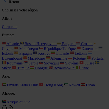
Retour
Choisissez votre région
Aller à:
Corporate
Europe:
Albanie
Bosnie-Herzégovine
Bulgarie
Croatie
Chypre
Monténégro
République Tchèque
Danemark
Estonie
Espagne
Kosovo
Lituanie
Lettonie
Luxembourg
Macédoine
Allemagne
Pologne
Portugal
Roumanie
Serbie
Slovaquie
Slovénie
Suisse
Suède
Turquie
Hongrie
Royaume-Uni
Italie
Asie:
Émirats Arabes Unis
Hong Kong
Koweït
Liban
Afrique:
Afrique du Sud