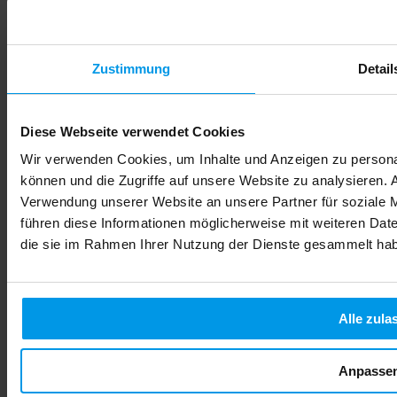
comment FamiCord Suisse vous accompagne dans votre
démarche de prévention pour offrir à votre enfant le meilleur
départ possible.
Lire la suite
Zustimmung
Detail
Diese Webseite verwendet Cookies
Wir verwenden Cookies, um Inhalte und Anzeigen zu personal
können und die Zugriffe auf unsere Website zu analysieren.
Verwendung unserer Website an unsere Partner für soziale 
führen diese Informationen möglicherweise mit weiteren Date
die sie im Rahmen Ihrer Nutzung der Dienste gesammelt ha
Alle zula
Anpasse