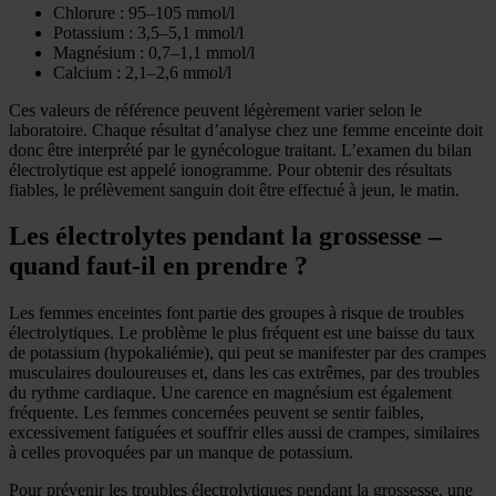
Chlorure : 95–105 mmol/l
Potassium : 3,5–5,1 mmol/l
Magnésium : 0,7–1,1 mmol/l
Calcium : 2,1–2,6 mmol/l
Ces valeurs de référence peuvent légèrement varier selon le
laboratoire. Chaque résultat d’analyse chez une femme enceinte doit
donc être interprété par le gynécologue traitant. L’examen du bilan
électrolytique est appelé ionogramme. Pour obtenir des résultats
fiables, le prélèvement sanguin doit être effectué à jeun, le matin.
Les électrolytes pendant la grossesse –
quand faut-il en prendre ?
Les femmes enceintes font partie des groupes à risque de troubles
électrolytiques. Le problème le plus fréquent est une baisse du taux
de potassium (hypokaliémie), qui peut se manifester par des crampes
musculaires douloureuses et, dans les cas extrêmes, par des troubles
du rythme cardiaque. Une carence en magnésium est également
fréquente. Les femmes concernées peuvent se sentir faibles,
excessivement fatiguées et souffrir elles aussi de crampes, similaires
à celles provoquées par un manque de potassium.
Pour prévenir les troubles électrolytiques pendant la grossesse, une