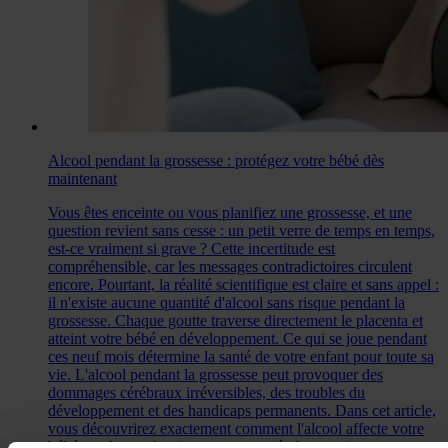
Alcool pendant la grossesse : protégez votre bébé dès
maintenant
Vous êtes enceinte ou vous planifiez une grossesse, et une
question revient sans cesse : un petit verre de temps en temps,
est-ce vraiment si grave ? Cette incertitude est
compréhensible, car les messages contradictoires circulent
encore. Pourtant, la réalité scientifique est claire et sans appel :
il n'existe aucune quantité d'alcool sans risque pendant la
grossesse. Chaque goutte traverse directement le placenta et
atteint votre bébé en développement. Ce qui se joue pendant
ces neuf mois détermine la santé de votre enfant pour toute sa
vie. L'alcool pendant la grossesse peut provoquer des
dommages cérébraux irréversibles, des troubles du
développement et des handicaps permanents. Dans cet article,
vous découvrirez exactement comment l'alcool affecte votre
bébé, quels sont les risques concrets à chaque trimestre, et