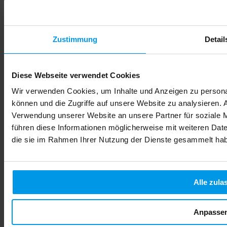
Zustimmung
Detail
Diese Webseite verwendet Cookies
Wir verwenden Cookies, um Inhalte und Anzeigen zu personal
können und die Zugriffe auf unsere Website zu analysieren.
Verwendung unserer Website an unsere Partner für soziale 
führen diese Informationen möglicherweise mit weiteren Date
Alkohol in der Schwangerschaft: Risiken für Ihr Baby
die sie im Rahmen Ihrer Nutzung der Dienste gesammelt ha
verstehen
Viele werdende Mütter fragen sich, ob ein Glas Sekt zum
Geburtstag oder ein Schluck Wein beim Essen wirklich
gefährlich ist. Die Unsicherheit ist gross, denn im
Alle zula
Freundeskreis und in sozialen Medien kursieren
unterschiedliche Meinungen. Manche behaupten, geringe
Mengen seien unbedenklich, andere warnen vor jeglichem
Anpasse
Konsum. Die medizinische Faktenlage ist eindeutig: Es gibt
keine sichere Menge Alkohol während der Schwangerschaft.