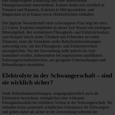
eine ausgewogene Ernährung und eine ausreichende
Flüssigkeitszufuhr entscheidend. Kalium findet sich reichlich in
Tomaten und Bananen, Kalzium in Milchprodukten, und
Magnesium ist in Kakao sowie Hülsenfrüchten enthalten.
Der tägliche Wasserbedarf einer schwangeren Frau liegt bei etwa
2,5 Litern. Experten empfehlen in dieser Zeit Wasser mit niedrigem
Mineralgehalt. Bei vermehrtem Flüssigkeits- und Elektrolytverlust,
zum Beispiel durch starke Übelkeit und Erbrechen im ersten
Trimester, kann die Einnahme oraler Rehydratationslösungen
notwendig sein, um den Flüssigkeits- und Elektrolytverlust
auszugleichen. Vor der Anwendung sollte jedoch ein Arzt
konsultiert werden, insbesondere bei sogenannten unstillbaren
Schwangerschaftserbrechen, um geeignete Untersuchungen und
Behandlungen einzuleiten.
Elektrolyte in der Schwangerschaft – sind
sie wirklich sicher?
Orale Rehydratationslösungen, umgangssprachlich auch als
Elektrolyte bezeichnet, ermöglichen eine wirksame
Flüssigkeitszufuhr bei erhöhtem Verlust in der Schwangerschaft. Sie
enthalten keine potenziell schädlichen Substanzen für Schwangere
und gelten daher als sicher in der Anwendung während der