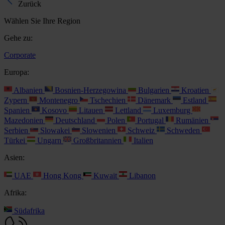
Zurück
Wählen Sie Ihre Region
Gehe zu:
Corporate
Europa:
Albanien
Bosnien-Herzegowina
Bulgarien
Kroatien
Zypern
Montenegro
Tschechien
Dänemark
Estland
Spanien
Kosovo
Litauen
Lettland
Luxemburg
Mazedonien
Deutschland
Polen
Portugal
Rumänien
Serbien
Slowakei
Slowenien
Schweiz
Schweden
Türkei
Ungarn
Großbritannien
Italien
Asien:
UAE
Hong Kong
Kuwait
Libanon
Afrika:
Südafrika