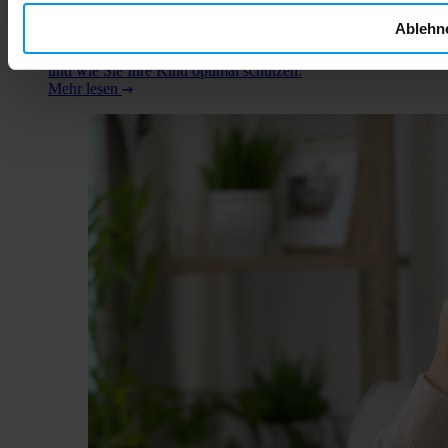
Jeder Tropfen kann die Entwicklung Ihres Babys
Ablehn
beeinträchtigen. In diesem Artikel erfahren Sie, warum
Alkohol so gefährlich ist, welche konkreten Folgen drohen
und wie Sie Ihre Kind optimal schützen.
Mehr lesen