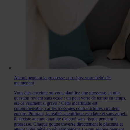
Alcool pendant la grossesse : protégez votre bébé dès
maintenant
Vous êtes enceinte ou vous planifiez une grossesse, et une
question revient sans cesse : un petit verre de temps en temps,
est-ce vraiment si grave ? Cette incertitude est
compréhensible, car les messages contradictoires circulent
encore. Pourtant, la réalité scientifique est claire et sans appel :
il n'existe aucune quantité d'alcool sans risque pendant la
grossesse. Chaque goutte traverse directement le placenta et
atteint votre bébé en développement. Ce qui se joue pendant