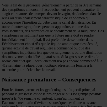
Vers la fin de la grossesse, généralement à partir de la 37e semaine,
des symptômes annonçant l’accouchement peuvent apparaître. Il
s’agit entre autres de crampes devant le vagin, de douleurs dans les
reins ou d’un abaissement caractéristique de l’abdomen qui
accompagne l’insertion du bébé dans le canal de naissance. En
outre, d’autres symptômes peuvent apparaître, comme des
vomissements, des diarrhées ou le décollement de la muqueuse. Ces
symptômes ne signifient pas que la future mère doit se rendre
immédiatement à l’hôpital. Il est préférable de se rendre dans
l’établissement choisi dès que le liquide amniotique s’est écoulé,
qu’une activité de travail régulière a commencé ou que des
symptômes inquiétants tels que des saignements ou une diminution
des mouvements du bébé apparaissent. Si la grossesse se déroule
normalement et que l’accouchement n’a pas encore commencé à la
41e semaine, la plupart des hôpitaux adressent la femme à la
maternité pour déclencher le travail.
Naissance prématurée – Conséquences
Pour les futurs parents et les gynécologues, l’objectif principal
pendant la grossesse est de la prolonger le plus longtemps possible
jusqu’à la 40e semaine et, surtout, jusqu’au moment de
l’accouchement, afin d’éviter les conséquences d’une naissance
prématurée. Si la grossesse n’est pas menée à terme, le bébé risque