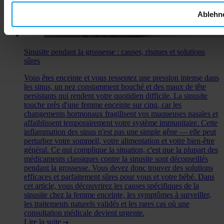
Ablehn
Sinusite pendant la grossesse : causes, risques et solutions
sûres
Vous êtes enceinte et vous ressentez une pression intense dans
les sinus, un nez constamment bouché et des maux de tête
persistants qui rendent votre quotidien difficile. La sinusite
touche près d'une femme enceinte sur cinq, car les
changements hormonaux fragilisent vos muqueuses nasales et
affaiblissent temporairement votre système immunitaire. Cette
inflammation des sinus n'est pas une simple gêne — elle peut
perturber votre sommeil, votre alimentation et votre bien-être
général. Ce qui complique la situation, c'est que la plupart des
médicaments classiques contre la sinusite sont déconseillés
pendant la grossesse. Vous devez donc trouver des solutions
efficaces et parfaitement sûres pour vous et votre bébé. Dans
cet article, vous découvrirez les causes spécifiques de la
sinusite chez la femme enceinte, les symptômes à surveiller,
les traitements naturels validés et les rares cas où une
consultation médicale devient urgente.
Lire la suite