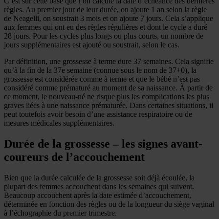
C’est sur cette base que l’on calcule la date d’échéance des dernières
règles. Au premier jour de leur durée, on ajoute 1 an selon la règle
de Neagelli, on soustrait 3 mois et on ajoute 7 jours. Cela s’applique
aux femmes qui ont eu des règles régulières et dont le cycle a duré
28 jours. Pour les cycles plus longs ou plus courts, un nombre de
jours supplémentaires est ajouté ou soustrait, selon le cas.
Par définition, une grossesse à terme dure 37 semaines. Cela signifie
qu’à la fin de la 37e semaine (connue sous le nom de 37+0), la
grossesse est considérée comme à terme et que le bébé n’est pas
considéré comme prématuré au moment de sa naissance. À partir de
ce moment, le nouveau-né ne risque plus les complications les plus
graves liées à une naissance prématurée. Dans certaines situations, il
peut toutefois avoir besoin d’une assistance respiratoire ou de
mesures médicales supplémentaires.
Durée de la grossesse – les signes avant-
coureurs de l’accouchement
Bien que la durée calculée de la grossesse soit déjà écoulée, la
plupart des femmes accouchent dans les semaines qui suivent.
Beaucoup accouchent après la date estimée d’accouchement,
déterminée en fonction des règles ou de la longueur du siège vaginal
à l’échographie du premier trimestre.