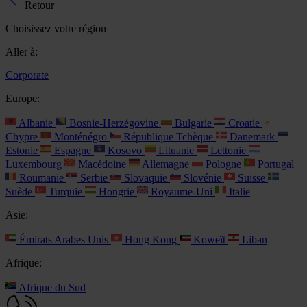
Retour
Choisissez votre région
Aller à:
Corporate
Europe:
Albanie
Bosnie-Herzégovine
Bulgarie
Croatie
Chypre
Monténégro
République Tchèque
Danemark
Estonie
Espagne
Kosovo
Lituanie
Lettonie
Luxembourg
Macédoine
Allemagne
Pologne
Portugal
Roumanie
Serbie
Slovaquie
Slovénie
Suisse
Suède
Turquie
Hongrie
Royaume-Uni
Italie
Asie:
Émirats Arabes Unis
Hong Kong
Koweït
Liban
Afrique:
Afrique du Sud