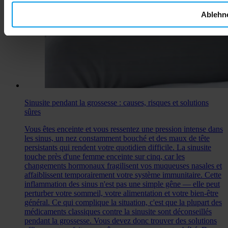
Ablehn
Sinusite pendant la grossesse : causes, risques et solutions
sûres
Vous êtes enceinte et vous ressentez une pression intense dans
les sinus, un nez constamment bouché et des maux de tête
persistants qui rendent votre quotidien difficile. La sinusite
touche près d'une femme enceinte sur cinq, car les
changements hormonaux fragilisent vos muqueuses nasales et
affaiblissent temporairement votre système immunitaire. Cette
inflammation des sinus n'est pas une simple gêne — elle peut
perturber votre sommeil, votre alimentation et votre bien-être
général. Ce qui complique la situation, c'est que la plupart des
médicaments classiques contre la sinusite sont déconseillés
pendant la grossesse. Vous devez donc trouver des solutions