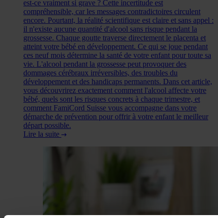
est-ce vraiment si grave ? Cette incertitude est
compréhensible, car les messages contradictoires circulent
encore. Pourtant, la réalité scientifique est claire et sans appel :
il n'existe aucune quantité d'alcool sans risque pendant la
grossesse. Chaque goutte traverse directement le placenta et
atteint votre bébé en développement. Ce qui se joue pendant
ces neuf mois détermine la santé de votre enfant pour toute sa
vie. L'alcool pendant la grossesse peut provoquer des
dommages cérébraux irréversibles, des troubles du
développement et des handicaps permanents. Dans cet article,
vous découvrirez exactement comment l'alcool affecte votre
bébé, quels sont les risques concrets à chaque trimestre, et
comment FamiCord Suisse vous accompagne dans votre
démarche de prévention pour offrir à votre enfant le meilleur
départ possible.
Lire la suite