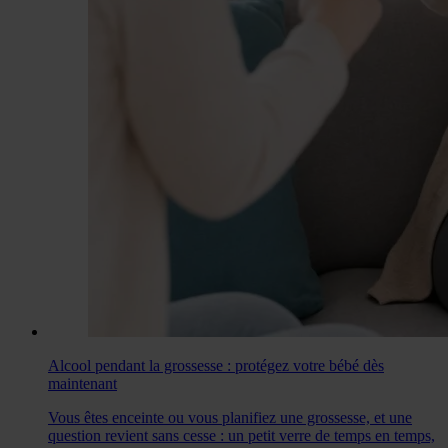
Alcool pendant la grossesse : protégez votre bébé dès
maintenant
Vous êtes enceinte ou vous planifiez une grossesse, et une
question revient sans cesse : un petit verre de temps en temps,