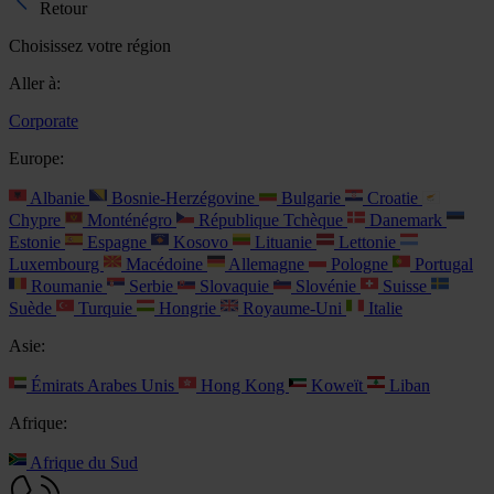
Retour
Choisissez votre région
Aller à:
Corporate
Europe:
Albanie
Bosnie-Herzégovine
Bulgarie
Croatie
Chypre
Monténégro
République Tchèque
Danemark
Estonie
Espagne
Kosovo
Lituanie
Lettonie
Luxembourg
Macédoine
Allemagne
Pologne
Portugal
Roumanie
Serbie
Slovaquie
Slovénie
Suisse
Suède
Turquie
Hongrie
Royaume-Uni
Italie
Asie:
Émirats Arabes Unis
Hong Kong
Koweït
Liban
Afrique:
Afrique du Sud