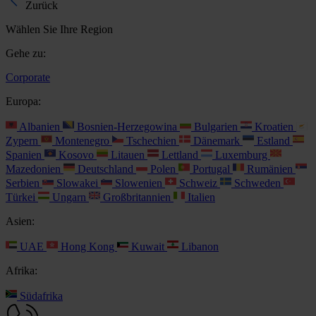
Zurück
Wählen Sie Ihre Region
Gehe zu:
Corporate
Europa:
Albanien
Bosnien-Herzegowina
Bulgarien
Kroatien
Zypern
Montenegro
Tschechien
Dänemark
Estland
Spanien
Kosovo
Litauen
Lettland
Luxemburg
Mazedonien
Deutschland
Polen
Portugal
Rumänien
Serbien
Slowakei
Slowenien
Schweiz
Schweden
Türkei
Ungarn
Großbritannien
Italien
Asien:
UAE
Hong Kong
Kuwait
Libanon
Afrika:
Südafrika