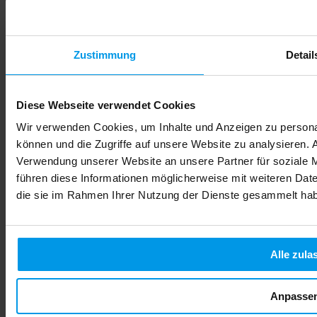
Alkohol in der Schwangerschaft: Risiken für Ihr Baby
verstehen
Viele werdende Mütter fragen sich, ob ein Glas Sekt zum
Geburtstag oder ein Schluck Wein beim Essen wirklich
Zustimmung
Detail
gefährlich ist. Die Unsicherheit ist gross, denn im
Freundeskreis und in sozialen Medien kursieren
unterschiedliche Meinungen. Manche behaupten, geringe
Mengen seien unbedenklich, andere warnen vor jeglichem
Diese Webseite verwendet Cookies
Konsum. Die medizinische Faktenlage ist eindeutig: Es gibt
Wir verwenden Cookies, um Inhalte und Anzeigen zu personal
keine sichere Menge Alkohol während der Schwangerschaft.
Jeder Tropfen kann die Entwicklung Ihres Babys
können und die Zugriffe auf unsere Website zu analysieren.
beeinträchtigen. In diesem Artikel erfahren Sie, warum
Verwendung unserer Website an unsere Partner für soziale 
Alkohol so gefährlich ist, welche konkreten Folgen drohen
führen diese Informationen möglicherweise mit weiteren Date
und wie Sie Ihre Kind optimal schützen.
Mehr lesen
die sie im Rahmen Ihrer Nutzung der Dienste gesammelt ha
Alle zula
Anpasse