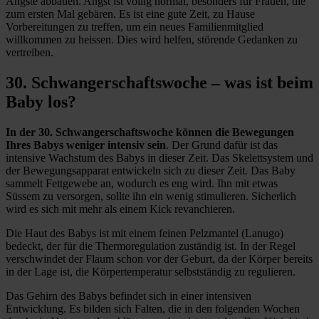
Ängste abbauen. Angst ist völlig normal, besonders für Frauen, die
zum ersten Mal gebären. Es ist eine gute Zeit, zu Hause
Vorbereitungen zu treffen, um ein neues Familienmitglied
willkommen zu heissen. Dies wird helfen, störende Gedanken zu
vertreiben.
30. Schwangerschaftswoche – was ist beim
Baby los?
In der 30. Schwangerschaftswoche können die Bewegungen
Ihres Babys weniger intensiv sein
. Der Grund dafür ist das
intensive Wachstum des Babys in dieser Zeit. Das Skelettsystem und
der Bewegungsapparat entwickeln sich zu dieser Zeit. Das Baby
sammelt Fettgewebe an, wodurch es eng wird. Ihn mit etwas
Süssem zu versorgen, sollte ihn ein wenig stimulieren. Sicherlich
wird es sich mit mehr als einem Kick revanchieren.
Die Haut des Babys ist mit einem feinen Pelzmantel (Lanugo)
bedeckt, der für die Thermoregulation zuständig ist. In der Regel
verschwindet der Flaum schon vor der Geburt, da der Körper bereits
in der Lage ist, die Körpertemperatur selbstständig zu regulieren.
Das Gehirn des Babys befindet sich in einer intensiven
Entwicklung. Es bilden sich Falten, die in den folgenden Wochen