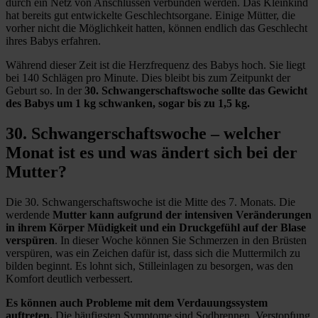
durch ein Netz von Anschlüssen verbunden werden. Das Kleinkind
hat bereits gut entwickelte Geschlechtsorgane. Einige Mütter, die
vorher nicht die Möglichkeit hatten, können endlich das Geschlecht
ihres Babys erfahren.
Während dieser Zeit ist die Herzfrequenz des Babys hoch. Sie liegt
bei 140 Schlägen pro Minute. Dies bleibt bis zum Zeitpunkt der
Geburt so. In der
30. Schwangerschaftswoche sollte das Gewicht
des Babys um 1 kg schwanken, sogar bis zu 1,5 kg.
30. Schwangerschaftswoche – welcher
Monat ist es und was ändert sich bei der
Mutter?
Die 30. Schwangerschaftswoche ist die Mitte des 7. Monats. Die
werdende
Mutter kann aufgrund der intensiven Veränderungen
in ihrem Körper Müdigkeit und ein Druckgefühl auf der Blase
verspüren
. In dieser Woche können Sie Schmerzen in den Brüsten
verspüren, was ein Zeichen dafür ist, dass sich die Muttermilch zu
bilden beginnt. Es lohnt sich, Stilleinlagen zu besorgen, was den
Komfort deutlich verbessert.
Es können auch Probleme mit dem Verdauungssystem
auftreten.
Die häufigsten Symptome sind Sodbrennen, Verstopfung