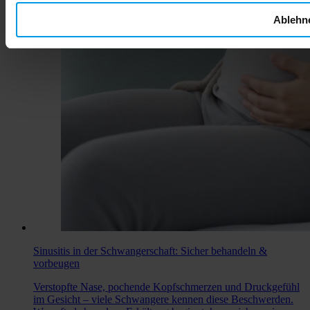
Ablehn
Sinusitis in der Schwangerschaft: Sicher behandeln &
vorbeugen
Verstopfte Nase, pochende Kopfschmerzen und Druckgefühl
im Gesicht – viele Schwangere kennen diese Beschwerden.