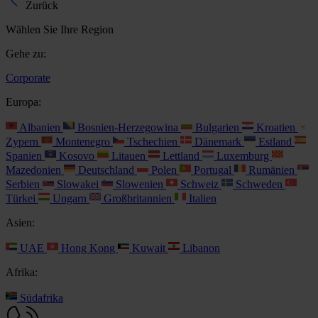
Zurück
Wählen Sie Ihre Region
Gehe zu:
Corporate
Europa:
Albanien
Bosnien-Herzegowina
Bulgarien
Kroatien
Zypern
Montenegro
Tschechien
Dänemark
Estland
Spanien
Kosovo
Litauen
Lettland
Luxemburg
Mazedonien
Deutschland
Polen
Portugal
Rumänien
Serbien
Slowakei
Slowenien
Schweiz
Schweden
Türkei
Ungarn
Großbritannien
Italien
Asien:
UAE
Hong Kong
Kuwait
Libanon
Afrika:
Südafrika