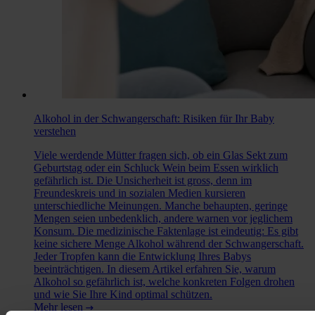
Alkohol in der Schwangerschaft: Risiken für Ihr Baby
verstehen
Viele werdende Mütter fragen sich, ob ein Glas Sekt zum
Geburtstag oder ein Schluck Wein beim Essen wirklich
gefährlich ist. Die Unsicherheit ist gross, denn im
Freundeskreis und in sozialen Medien kursieren
unterschiedliche Meinungen. Manche behaupten, geringe
Mengen seien unbedenklich, andere warnen vor jeglichem
Konsum. Die medizinische Faktenlage ist eindeutig: Es gibt
keine sichere Menge Alkohol während der Schwangerschaft.
Jeder Tropfen kann die Entwicklung Ihres Babys
beeinträchtigen. In diesem Artikel erfahren Sie, warum
Alkohol so gefährlich ist, welche konkreten Folgen drohen
und wie Sie Ihre Kind optimal schützen.
Mehr lesen