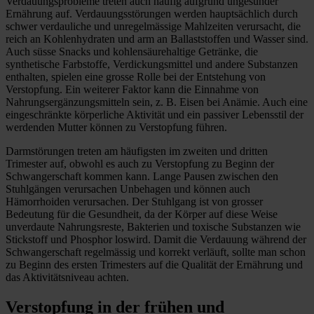
Verdauungsprobleme treten auch häufig aufgrund ungesunder
Ernährung auf. Verdauungsstörungen werden hauptsächlich durch
schwer verdauliche und unregelmässige Mahlzeiten verursacht, die
reich an Kohlenhydraten und arm an Ballaststoffen und Wasser sind.
Auch süsse Snacks und kohlensäurehaltige Getränke, die
synthetische Farbstoffe, Verdickungsmittel und andere Substanzen
enthalten, spielen eine grosse Rolle bei der Entstehung von
Verstopfung. Ein weiterer Faktor kann die Einnahme von
Nahrungsergänzungsmitteln sein, z. B. Eisen bei Anämie. Auch eine
eingeschränkte körperliche Aktivität und ein passiver Lebensstil der
werdenden Mutter können zu Verstopfung führen.
Darmstörungen treten am häufigsten im zweiten und dritten
Trimester auf, obwohl es auch zu Verstopfung zu Beginn der
Schwangerschaft kommen kann. Lange Pausen zwischen den
Stuhlgängen verursachen Unbehagen und können auch
Hämorrhoiden verursachen. Der Stuhlgang ist von grosser
Bedeutung für die Gesundheit, da der Körper auf diese Weise
unverdaute Nahrungsreste, Bakterien und toxische Substanzen wie
Stickstoff und Phosphor loswird. Damit die Verdauung während der
Schwangerschaft regelmässig und korrekt verläuft, sollte man schon
zu Beginn des ersten Trimesters auf die Qualität der Ernährung und
das Aktivitätsniveau achten.
Verstopfung in der frühen und