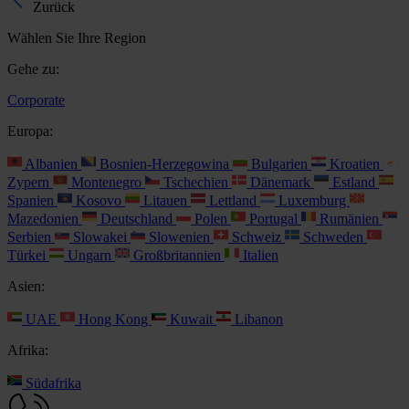
Zurück
Wählen Sie Ihre Region
Gehe zu:
Corporate
Europa:
Albanien
Bosnien-Herzegowina
Bulgarien
Kroatien
Zypern
Montenegro
Tschechien
Dänemark
Estland
Spanien
Kosovo
Litauen
Lettland
Luxemburg
Mazedonien
Deutschland
Polen
Portugal
Rumänien
Serbien
Slowakei
Slowenien
Schweiz
Schweden
Türkei
Ungarn
Großbritannien
Italien
Asien:
UAE
Hong Kong
Kuwait
Libanon
Afrika:
Südafrika