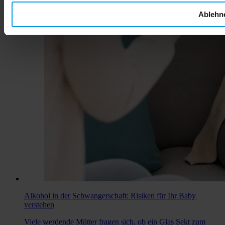
Ablehn
Alkohol in der Schwangerschaft: Risiken für Ihr Baby
verstehen
Viele werdende Mütter fragen sich, ob ein Glas Sekt zum