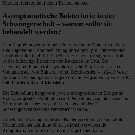
Filtration führt zu häufigeren Toilettengängen.
Asymptomatische Bakteriurie in der
Schwangerschaft – warum sollte sie
behandelt werden?
Laut Empfehlungen wird bei jeder werdenden Mutter monatlich
eine allgemeine Urinuntersuchung und einmal pro Trimester eine
Urinkultur durchgeführt. Ein Ziel dieser regelmässigen Kontrollen
ist das frühzeitige Erkennen von Bakterien im Urin. Bei
schwangeren Frauen tritt asymptomatische Bakteriurie – also das
Vorhandensein von Bakterien ohne Beschwerden – in 2–10 % der
Fälle auf. Die häufigsten Erreger von Harnwegsinfektionen sind
E.
coli
,
P. mirabilis
und
Klebsiella
.
Die Behandlung hängt vom jeweils nachgewiesenen Erreger ab.
Häufig eingesetzte Antibiotika sind Penicilline, Cephalosporine und
Nitrofurantoin. Letzteres darf jedoch erst ab der 13.
Schwangerschaftswoche verabreicht werden.
Unbehandelte asymptomatische Bakteriurie kann zu einer akuten
Nierenbeckenentzündung führen, die schwerwiegende
Komplikationen für den Fötus zur Folge haben kann.