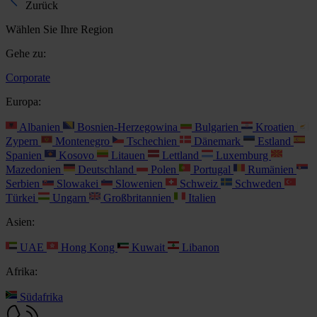
Zurück
Wählen Sie Ihre Region
Gehe zu:
Corporate
Europa:
Albanien
Bosnien-Herzegowina
Bulgarien
Kroatien
Zypern
Montenegro
Tschechien
Dänemark
Estland
Spanien
Kosovo
Litauen
Lettland
Luxemburg
Mazedonien
Deutschland
Polen
Portugal
Rumänien
Serbien
Slowakei
Slowenien
Schweiz
Schweden
Türkei
Ungarn
Großbritannien
Italien
Asien:
UAE
Hong Kong
Kuwait
Libanon
Afrika:
Südafrika