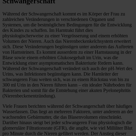
Schwangerschaft
Während der Schwangerschaft kommt es im Körper der Frau zu
zahlreichen Veränderungen in verschiedenen Organen und
Systemen, um die bestmöglichen Bedingungen für die Entwicklung
des Kindes zu schaffen. Im Harntrakt führt dies
physiologischerweise zu einer Vergrösserung und einem erhöhten
Volumen der Nieren. Auch das Nierenbeckenkelchsystem erweitert
sich. Diese Veränderungen begünstigen unter anderem das Auftreten
von Harnsteinen. Es kommt ausserdem zu einer Harnstauung in der
Blase sowie einem erhöhten Glukosegehalt im Urin, was die
Entwicklung einer asymptomatischen Bakteriurie fördern kann.
Während der Schwangerschaft verändert sich auch der pH-Wert des
Urins, was Infektionen begünstigen kann. Die Harnleiter der
schwangeren Frau weiten sich, was zu einem Rückstau von bis zu
300 ml Urin in den Nieren führen kann – ein idealer Nährboden für
Bakterien und somit für die Entstehung einer akuten Pyelonephritis
(Nierenbeckenentzündung).
Viele Frauen berichten während der Schwangerschaft über häufiges
Wasserlassen. Das liegt an mehreren Faktoren, unter anderem an der
wachsenden Gebärmutter, die das Blasenvolumen einschränkt.
Darüber hinaus steigt bei jeder schwangeren Frau physiologisch die
glomeruläre Filtrationsrate (GFR), die angibt, wie viel Milliliter Blut
pro Minute durch die Nieren gefiltert werden. Der Anstieg dieser