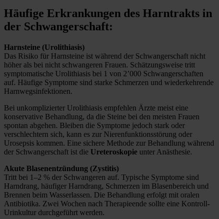
Häufige Erkrankungen des Harntrakts in
der Schwangerschaft:
Harnsteine (Urolithiasis)
Das Risiko für Harnsteine ist während der Schwangerschaft nicht
höher als bei nicht schwangeren Frauen. Schätzungsweise tritt
symptomatische Urolithiasis bei 1 von 2’000 Schwangerschaften
auf. Häufige Symptome sind starke Schmerzen und wiederkehrende
Harnwegsinfektionen.
Bei unkomplizierter Urolithiasis empfehlen Ärzte meist eine
konservative Behandlung, da die Steine bei den meisten Frauen
spontan abgehen. Bleiben die Symptome jedoch stark oder
verschlechtern sich, kann es zur Nierenfunktionsstörung oder
Urosepsis kommen. Eine sichere Methode zur Behandlung während
der Schwangerschaft ist die
Ureteroskopie
unter Anästhesie.
Akute Blasenentzündung (Zystitis)
Tritt bei 1–2 % der Schwangeren auf. Typische Symptome sind
Harndrang, häufiger Harndrang, Schmerzen im Blasenbereich und
Brennen beim Wasserlassen. Die Behandlung erfolgt mit oralen
Antibiotika. Zwei Wochen nach Therapieende sollte eine Kontroll-
Urinkultur durchgeführt werden.