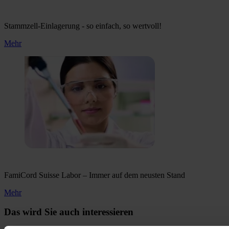
Stammzell-Einlagerung - so einfach, so wertvoll!
Mehr
FamiCord Suisse Labor – Immer auf dem neusten Stand
Mehr
Das wird Sie auch interessieren