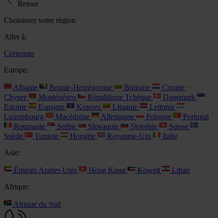
Retour
Choisissez votre région
Aller à:
Corporate
Europe:
Albanie
Bosnie-Herzégovine
Bulgarie
Croatie
Chypre
Monténégro
République Tchèque
Danemark
Estonie
Espagne
Kosovo
Lituanie
Lettonie
Luxembourg
Macédoine
Allemagne
Pologne
Portugal
Roumanie
Serbie
Slovaquie
Slovénie
Suisse
Suède
Turquie
Hongrie
Royaume-Uni
Italie
Asie:
Émirats Arabes Unis
Hong Kong
Koweït
Liban
Afrique:
Afrique du Sud