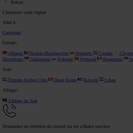
Retour
Choisissez votre région
Aller à:
Corporate
Europe:
Albanie
Bosnie-Herzégovine
Bulgarie
Croatie
Chypr
Macédoine
Allemagne
Pologne
Portugal
Roumanie
Se
Asie:
Émirats Arabes Unis
Hong Kong
Koweït
Liban
Afrique:
Afrique du Sud
Demandez un entretien de conseil sur les cellules souches