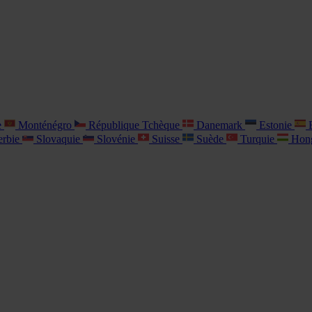
e
Monténégro
République Tchèque
Danemark
Estonie
E
rbie
Slovaquie
Slovénie
Suisse
Suède
Turquie
Hon