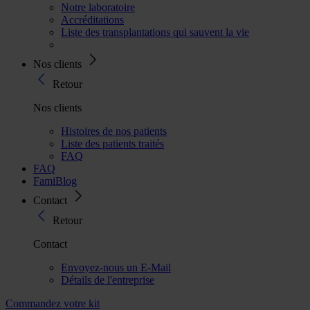
Notre laboratoire
Accréditations
Liste des transplantations qui sauvent la vie
Nos clients
Retour
Nos clients
Histoires de nos patients
Liste des patients traités
FAQ
FAQ
FamiBlog
Contact
Retour
Contact
Envoyez-nous un E-Mail
Détails de l'entreprise
Commandez votre kit