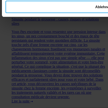
Ablehn
Sinusite pendant la grossesse : causes, risques et solutions
sûres
Vous êtes enceinte et vous ressentez une pression intense dans
les sinus, un nez constamment bouché et des maux de tête
persistants qui rendent votre quotidien difficile. La sinusite
touche près d'une femme enceinte sur cinq, car les
changements hormonaux fragilisent vos muqueuses nasales et
affaiblissent temporairement votre système immunitaire. Cette
inflammation des sinus n'est pas une simple gêne — elle peut
perturber votre sommeil, votre alimentation et votre bien-être
général. Ce qui complique la situation, c'est que la plupart des
médicaments classiques contre la sinusite sont déconseillés
pendant la grossesse. Vous devez donc trouver des solutions
efficaces et parfaitement sûres pour vous et votre bébé. Dans
cet article, vous découvrirez les causes spécifiques de la
sinusite chez la femme enceinte, les symptômes à surveiller,
les traitements naturels validés et les rares cas où une
consultation médicale devient urgente.
Lire la suite