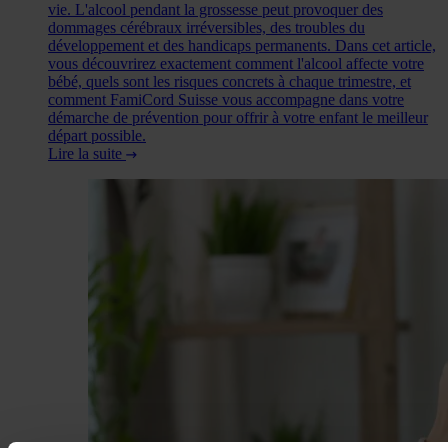
vie. L'alcool pendant la grossesse peut provoquer des
dommages cérébraux irréversibles, des troubles du
développement et des handicaps permanents. Dans cet article,
vous découvrirez exactement comment l'alcool affecte votre
bébé, quels sont les risques concrets à chaque trimestre, et
comment FamiCord Suisse vous accompagne dans votre
démarche de prévention pour offrir à votre enfant le meilleur
départ possible.
Lire la suite