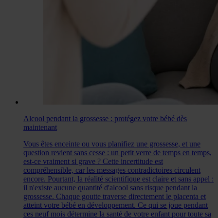
Alcool pendant la grossesse : protégez votre bébé dès
maintenant
Vous êtes enceinte ou vous planifiez une grossesse, et une
question revient sans cesse : un petit verre de temps en temps,
est-ce vraiment si grave ? Cette incertitude est
compréhensible, car les messages contradictoires circulent
encore. Pourtant, la réalité scientifique est claire et sans appel :
il n'existe aucune quantité d'alcool sans risque pendant la
grossesse. Chaque goutte traverse directement le placenta et
atteint votre bébé en développement. Ce qui se joue pendant
ces neuf mois détermine la santé de votre enfant pour toute sa