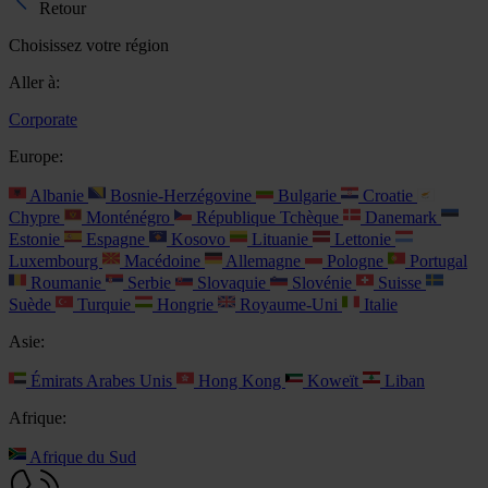
Retour
Choisissez votre région
Aller à:
Corporate
Europe:
Albanie
Bosnie-Herzégovine
Bulgarie
Croatie
Chypre
Monténégro
République Tchèque
Danemark
Estonie
Espagne
Kosovo
Lituanie
Lettonie
Luxembourg
Macédoine
Allemagne
Pologne
Portugal
Roumanie
Serbie
Slovaquie
Slovénie
Suisse
Suède
Turquie
Hongrie
Royaume-Uni
Italie
Asie:
Émirats Arabes Unis
Hong Kong
Koweït
Liban
Afrique:
Afrique du Sud