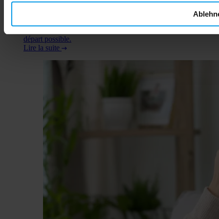
vous découvrirez exactement comment l'alcool affecte votre
bébé, quels sont les risques concrets à chaque trimestre, et
Ablehn
comment FamiCord Suisse vous accompagne dans votre
démarche de prévention pour offrir à votre enfant le meilleur
départ possible.
Lire la suite