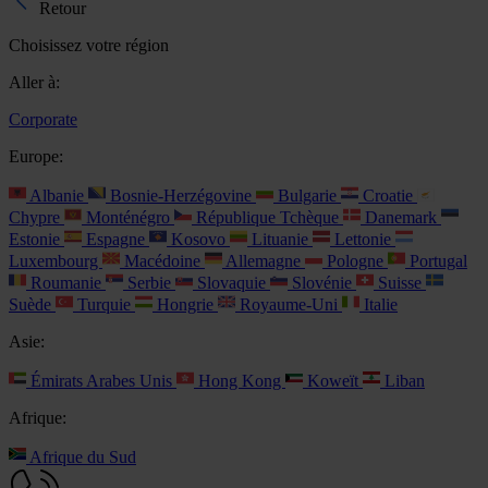
Retour
Choisissez votre région
Aller à:
Corporate
Europe:
Albanie
Bosnie-Herzégovine
Bulgarie
Croatie
Chypre
Monténégro
République Tchèque
Danemark
Estonie
Espagne
Kosovo
Lituanie
Lettonie
Luxembourg
Macédoine
Allemagne
Pologne
Portugal
Roumanie
Serbie
Slovaquie
Slovénie
Suisse
Suède
Turquie
Hongrie
Royaume-Uni
Italie
Asie:
Émirats Arabes Unis
Hong Kong
Koweït
Liban
Afrique:
Afrique du Sud