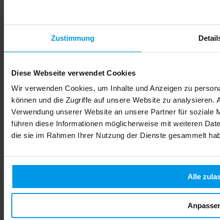
Zustimmung
Detail
Diese Webseite verwendet Cookies
Wir verwenden Cookies, um Inhalte und Anzeigen zu personal
können und die Zugriffe auf unsere Website zu analysieren.
Verwendung unserer Website an unsere Partner für soziale 
führen diese Informationen möglicherweise mit weiteren Date
die sie im Rahmen Ihrer Nutzung der Dienste gesammelt ha
Alcool pendant la grossesse : protégez votre bébé dès
maintenant
Vous êtes enceinte ou vous planifiez une grossesse, et une
Alle zula
question revient sans cesse : un petit verre de temps en temps,
est-ce vraiment si grave ? Cette incertitude est
compréhensible, car les messages contradictoires circulent
encore. Pourtant, la réalité scientifique est claire et sans appel :
Anpasse
il n'existe aucune quantité d'alcool sans risque pendant la