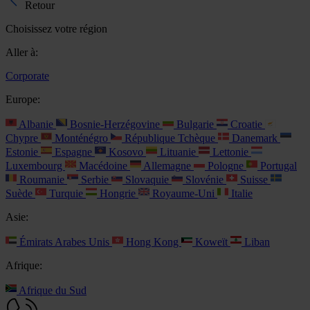
Retour
Choisissez votre région
Aller à:
Corporate
Europe:
Albanie
Bosnie-Herzégovine
Bulgarie
Croatie
Chypre
Monténégro
République Tchèque
Danemark
Estonie
Espagne
Kosovo
Lituanie
Lettonie
Luxembourg
Macédoine
Allemagne
Pologne
Portugal
Roumanie
Serbie
Slovaquie
Slovénie
Suisse
Suède
Turquie
Hongrie
Royaume-Uni
Italie
Asie:
Émirats Arabes Unis
Hong Kong
Koweït
Liban
Afrique:
Afrique du Sud