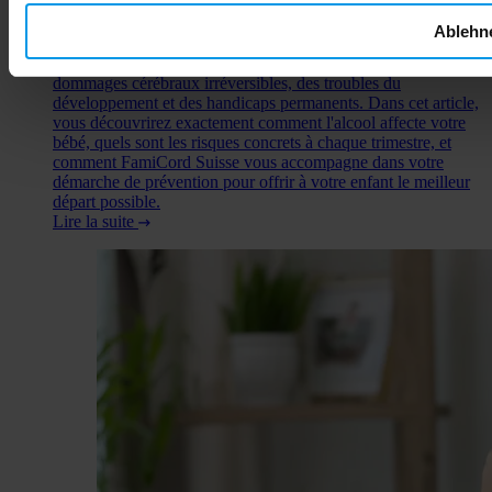
grossesse. Chaque goutte traverse directement le placenta et
atteint votre bébé en développement. Ce qui se joue pendant
Ablehn
ces neuf mois détermine la santé de votre enfant pour toute sa
vie. L'alcool pendant la grossesse peut provoquer des
dommages cérébraux irréversibles, des troubles du
développement et des handicaps permanents. Dans cet article,
vous découvrirez exactement comment l'alcool affecte votre
bébé, quels sont les risques concrets à chaque trimestre, et
comment FamiCord Suisse vous accompagne dans votre
démarche de prévention pour offrir à votre enfant le meilleur
départ possible.
Lire la suite