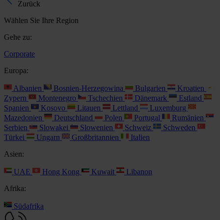
Zurück
Wählen Sie Ihre Region
Gehe zu:
Corporate
Europa:
Albanien
Bosnien-Herzegowina
Bulgarien
Kroatien
Zypern
Montenegro
Tschechien
Dänemark
Estland
Spanien
Kosovo
Litauen
Lettland
Luxemburg
Mazedonien
Deutschland
Polen
Portugal
Rumänien
Serbien
Slowakei
Slowenien
Schweiz
Schweden
Türkei
Ungarn
Großbritannien
Italien
Asien:
UAE
Hong Kong
Kuwait
Libanon
Afrika:
Südafrika