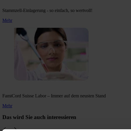
Stammzell-Einlagerung - so einfach, so wertvoll!
Mehr
FamiCord Suisse Labor – Immer auf dem neusten Stand
Mehr
Das wird Sie auch interessieren