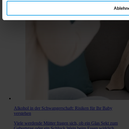
Ablehn
Alkohol in der Schwangerschaft: Risiken für Ihr Baby
verstehen
Viele werdende Mütter fragen sich, ob ein Glas Sekt zum
Geburtstag oder ein Schluck Wein beim Essen wirklich