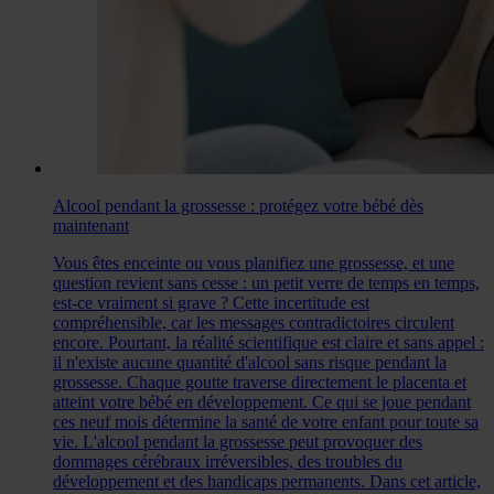
Alcool pendant la grossesse : protégez votre bébé dès
maintenant
Vous êtes enceinte ou vous planifiez une grossesse, et une
question revient sans cesse : un petit verre de temps en temps,
est-ce vraiment si grave ? Cette incertitude est
compréhensible, car les messages contradictoires circulent
encore. Pourtant, la réalité scientifique est claire et sans appel :
il n'existe aucune quantité d'alcool sans risque pendant la
grossesse. Chaque goutte traverse directement le placenta et
atteint votre bébé en développement. Ce qui se joue pendant
ces neuf mois détermine la santé de votre enfant pour toute sa
vie. L'alcool pendant la grossesse peut provoquer des
dommages cérébraux irréversibles, des troubles du
développement et des handicaps permanents. Dans cet article,