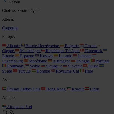
Retour
Choisissez votre région
Aller à:
Corporate
Europe:
Albanie
Bosnie-Herzégovine
Bulgarie
Croatie
Chypre
Monténégro
République Tchèque
Danemark
Estonie
Espagne
Kosovo
Lituanie
Lettonie
Luxembourg
Macédoine
Allemagne
Pologne
Portugal
Roumanie
Serbie
Slovaquie
Slovénie
Suisse
Suède
Turquie
Hongrie
Royaume-Uni
Italie
Asie:
Émirats Arabes Unis
Hong Kong
Koweït
Liban
Afrique:
Afrique du Sud