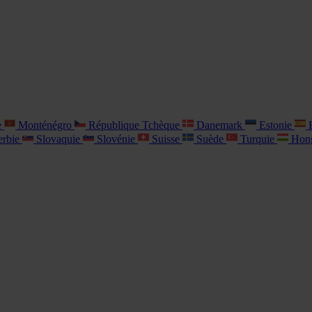
e
Monténégro
République Tchèque
Danemark
Estonie
E
rbie
Slovaquie
Slovénie
Suisse
Suède
Turquie
Hon