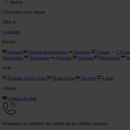
Retour
Choisissez votre région
Aller à:
Corporate
Europe:
Albanie
Bosnie-Herzégovine
Bulgarie
Croatie
Chypr
Macédoine
Allemagne
Pologne
Portugal
Roumanie
Se
Asie:
Émirats Arabes Unis
Hong Kong
Koweït
Liban
Afrique:
Afrique du Sud
Demandez un entretien de conseil sur les cellules souches