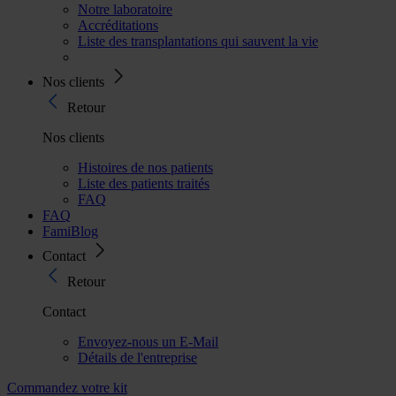
Notre laboratoire
Accréditations
Liste des transplantations qui sauvent la vie
Nos clients
Retour
Nos clients
Histoires de nos patients
Liste des patients traités
FAQ
FAQ
FamiBlog
Contact
Retour
Contact
Envoyez-nous un E-Mail
Détails de l'entreprise
Commandez votre kit