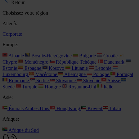
Retour
Choisissez votre région
Aller à:
Corporate
Europe:
Albanie
Bosnie-Herzégovine
Bulgarie
Croatie
Chypre
Monténégro
République Tchèque
Danemark
Estonie
Espagne
Kosovo
Lituanie
Lettonie
Luxembourg
Macédoine
Allemagne
Pologne
Portugal
Roumanie
Serbie
Slovaquie
Slovénie
Suisse
Suède
Turquie
Hongrie
Royaume-Uni
Italie
Asie:
Émirats Arabes Unis
Hong Kong
Koweït
Liban
Afrique:
Afrique du Sud