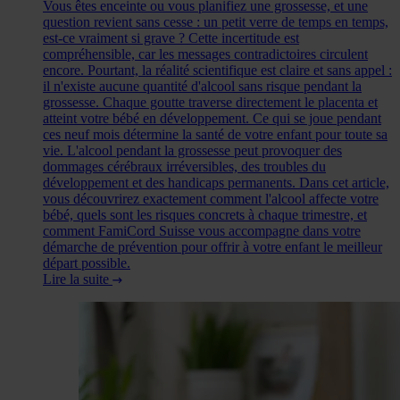
Vous êtes enceinte ou vous planifiez une grossesse, et une
question revient sans cesse : un petit verre de temps en temps,
est-ce vraiment si grave ? Cette incertitude est
compréhensible, car les messages contradictoires circulent
encore. Pourtant, la réalité scientifique est claire et sans appel :
il n'existe aucune quantité d'alcool sans risque pendant la
grossesse. Chaque goutte traverse directement le placenta et
atteint votre bébé en développement. Ce qui se joue pendant
ces neuf mois détermine la santé de votre enfant pour toute sa
vie. L'alcool pendant la grossesse peut provoquer des
dommages cérébraux irréversibles, des troubles du
développement et des handicaps permanents. Dans cet article,
vous découvrirez exactement comment l'alcool affecte votre
bébé, quels sont les risques concrets à chaque trimestre, et
comment FamiCord Suisse vous accompagne dans votre
démarche de prévention pour offrir à votre enfant le meilleur
départ possible.
Lire la suite