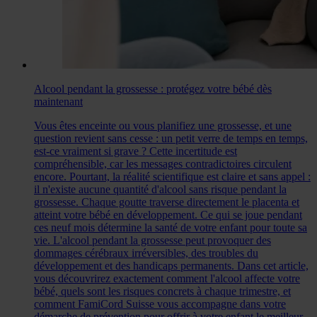
Alcool pendant la grossesse : protégez votre bébé dès
maintenant
Vous êtes enceinte ou vous planifiez une grossesse, et une
question revient sans cesse : un petit verre de temps en temps,
est-ce vraiment si grave ? Cette incertitude est
compréhensible, car les messages contradictoires circulent
encore. Pourtant, la réalité scientifique est claire et sans appel :
il n'existe aucune quantité d'alcool sans risque pendant la
grossesse. Chaque goutte traverse directement le placenta et
atteint votre bébé en développement. Ce qui se joue pendant
ces neuf mois détermine la santé de votre enfant pour toute sa
vie. L'alcool pendant la grossesse peut provoquer des
dommages cérébraux irréversibles, des troubles du
développement et des handicaps permanents. Dans cet article,
vous découvrirez exactement comment l'alcool affecte votre
bébé, quels sont les risques concrets à chaque trimestre, et
comment FamiCord Suisse vous accompagne dans votre
démarche de prévention pour offrir à votre enfant le meilleur