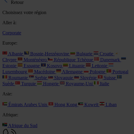
Retour
Choisissez votre région
Aller à:
Corporate
Europe:
Albanie
Bosnie-Herzégovine
Bulgarie
Croatie
Chypre
Monténégro
République Tchèque
Danemark
Estonie
Espagne
Kosovo
Lituanie
Lettonie
Luxembourg
Macédoine
Allemagne
Pologne
Portugal
Roumanie
Serbie
Slovaquie
Slovénie
Suisse
Suède
Turquie
Hongrie
Royaume-Uni
Italie
Asie:
Émirats Arabes Unis
Hong Kong
Koweït
Liban
Afrique:
Afrique du Sud