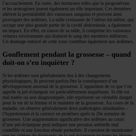
l’accouchement. En outre, des hormones telles que la progestérone
et les œstrogènes jouent également un rôle important. Ces dernières
altèrent la perméabilité des vaisseaux sanguins et peuvent ainsi
provoquer des œdèmes. La taille croissante de l’utérus lui-même, qui
occupe une plus grande partie de la cavité abdominale, a également
un impact. En effet, en raison de sa taille, il comprime les vaisseaux
veineux environnants qui drainent le sang des membres inférieurs.
Un drainage entravé de cette zone contribue également aux œdèmes.
Gonflement pendant la grossesse – quand
doit-on s’en inquiéter ?
Si les œdèmes sont généralement dus à des changements
physiologiques, ils peuvent parfois être la conséquence d’un
développement anormal de la grossesse. L’apparition de ce que l’on
appelle la pré-éclampsie est particulièrement inquiétante. Si elle est
mal traitée ou non diagnostiquée, elle représente un véritable danger
pour la vie de la femme et le maintien de la grossesse. Au cours de la
maladie, on observe généralement deux pathologies simultanées –
l’hypertension et la carence en protéines après la 20e semaine de
grossesse. Une augmentation significative des œdèmes au cours
d’une pré-éclampsie peut indiquer une pression artérielle mal
contrôlée et une fonction rénale perturbée. Il convient de mentionner
que les critères de diagnostic de la pré-éclampsie incluent les lésions