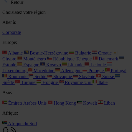
Retour
Choisissez votre région
Aller à:
Corporate
Europe:
Albanie
Bosnie-Herzégovine
Bulgarie
Croatie
Chypre
Monténégro
République Tchèque
Danemark
Estonie
Espagne
Kosovo
Lituanie
Lettonie
Luxembourg
Macédoine
Allemagne
Pologne
Portugal
Roumanie
Serbie
Slovaquie
Slovénie
Suisse
Suède
Turquie
Hongrie
Royaume-Uni
Italie
Asie:
Émirats Arabes Unis
Hong Kong
Koweït
Liban
Afrique:
Afrique du Sud