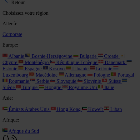
Retour
Choisissez votre région
Aller à:
Corporate
Europe:
Albanie
Bosnie-Herzégovine
Bulgarie
Croatie
Chypre
Monténégro
République Tchèque
Danemark
Estonie
Espagne
Kosovo
Lituanie
Lettonie
Luxembourg
Macédoine
Allemagne
Pologne
Portugal
Roumanie
Serbie
Slovaquie
Slovénie
Suisse
Suède
Turquie
Hongrie
Royaume-Uni
Italie
Asie:
Émirats Arabes Unis
Hong Kong
Koweït
Liban
Afrique:
Afrique du Sud