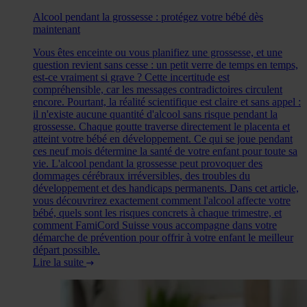
Alcool pendant la grossesse : protégez votre bébé dès
maintenant
Vous êtes enceinte ou vous planifiez une grossesse, et une
question revient sans cesse : un petit verre de temps en temps,
est-ce vraiment si grave ? Cette incertitude est
compréhensible, car les messages contradictoires circulent
encore. Pourtant, la réalité scientifique est claire et sans appel :
il n'existe aucune quantité d'alcool sans risque pendant la
grossesse. Chaque goutte traverse directement le placenta et
atteint votre bébé en développement. Ce qui se joue pendant
ces neuf mois détermine la santé de votre enfant pour toute sa
vie. L'alcool pendant la grossesse peut provoquer des
dommages cérébraux irréversibles, des troubles du
développement et des handicaps permanents. Dans cet article,
vous découvrirez exactement comment l'alcool affecte votre
bébé, quels sont les risques concrets à chaque trimestre, et
comment FamiCord Suisse vous accompagne dans votre
démarche de prévention pour offrir à votre enfant le meilleur
départ possible.
Lire la suite