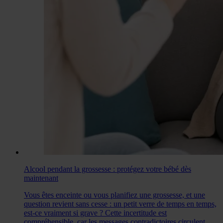
Alcool pendant la grossesse : protégez votre bébé dès
maintenant
Vous êtes enceinte ou vous planifiez une grossesse, et une
question revient sans cesse : un petit verre de temps en temps,
est-ce vraiment si grave ? Cette incertitude est
compréhensible, car les messages contradictoires circulent