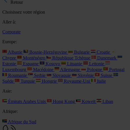
Retour
Choisissez votre région
Aller à:
Corporate
Europe:
Albanie
Bosnie-Herzégovine
Bulgarie
Croatie
Chypre
Monténégro
République Tchèque
Danemark
Estonie
Espagne
Kosovo
Lituanie
Lettonie
Luxembourg
Macédoine
Allemagne
Pologne
Portugal
Roumanie
Serbie
Slovaquie
Slovénie
Suisse
Suède
Turquie
Hongrie
Royaume-Uni
Italie
Asie:
Émirats Arabes Unis
Hong Kong
Koweït
Liban
Afrique:
Afrique du Sud