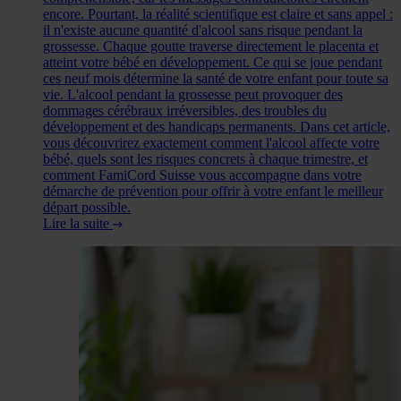
encore. Pourtant, la réalité scientifique est claire et sans appel :
il n'existe aucune quantité d'alcool sans risque pendant la
grossesse. Chaque goutte traverse directement le placenta et
atteint votre bébé en développement. Ce qui se joue pendant
ces neuf mois détermine la santé de votre enfant pour toute sa
vie. L'alcool pendant la grossesse peut provoquer des
dommages cérébraux irréversibles, des troubles du
développement et des handicaps permanents. Dans cet article,
vous découvrirez exactement comment l'alcool affecte votre
bébé, quels sont les risques concrets à chaque trimestre, et
comment FamiCord Suisse vous accompagne dans votre
démarche de prévention pour offrir à votre enfant le meilleur
départ possible.
Lire la suite