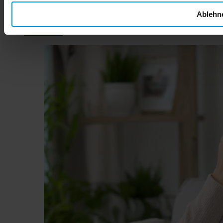
comment FamiCord Suisse vous accompagne dans votre
Ablehn
démarche de prévention pour offrir à votre enfant le meilleur
départ possible.
Lire la suite