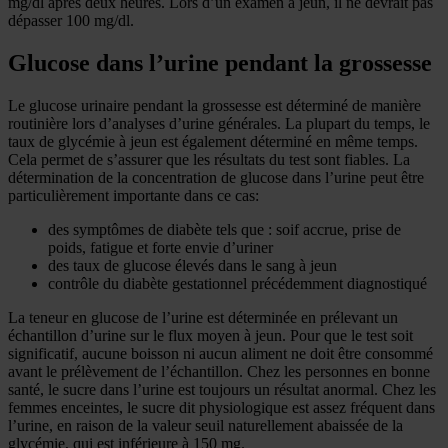
mg/dl après deux heures. Lors d’un examen à jeun, il ne devrait pas
dépasser 100 mg/dl.
Glucose dans l’urine pendant la grossesse
Le glucose urinaire pendant la grossesse est déterminé de manière
routinière lors d’analyses d’urine générales. La plupart du temps, le
taux de glycémie à jeun est également déterminé en même temps.
Cela permet de s’assurer que les résultats du test sont fiables. La
détermination de la concentration de glucose dans l’urine peut être
particulièrement importante dans ce cas:
des symptômes de diabète tels que : soif accrue, prise de
poids, fatigue et forte envie d’uriner
des taux de glucose élevés dans le sang à jeun
contrôle du diabète gestationnel précédemment diagnostiqué
La teneur en glucose de l’urine est déterminée en prélevant un
échantillon d’urine sur le flux moyen à jeun. Pour que le test soit
significatif, aucune boisson ni aucun aliment ne doit être consommé
avant le prélèvement de l’échantillon. Chez les personnes en bonne
santé, le sucre dans l’urine est toujours un résultat anormal. Chez les
femmes enceintes, le sucre dit physiologique est assez fréquent dans
l’urine, en raison de la valeur seuil naturellement abaissée de la
glycémie, qui est inférieure à 150 mg.