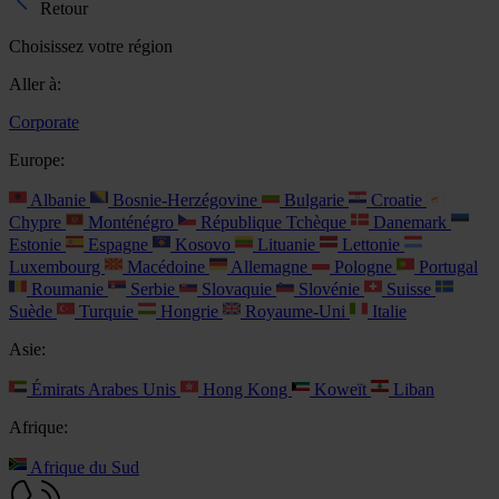
Retour
Choisissez votre région
Aller à:
Corporate
Europe:
Albanie
Bosnie-Herzégovine
Bulgarie
Croatie
Chypre
Monténégro
République Tchèque
Danemark
Estonie
Espagne
Kosovo
Lituanie
Lettonie
Luxembourg
Macédoine
Allemagne
Pologne
Portugal
Roumanie
Serbie
Slovaquie
Slovénie
Suisse
Suède
Turquie
Hongrie
Royaume-Uni
Italie
Asie:
Émirats Arabes Unis
Hong Kong
Koweït
Liban
Afrique:
Afrique du Sud