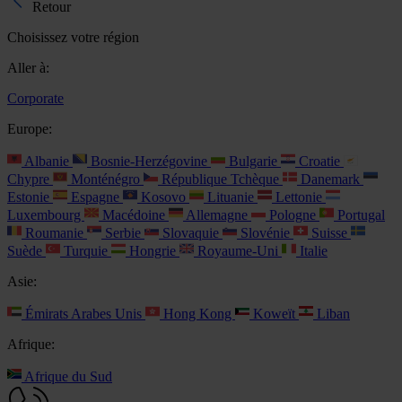
Retour
Choisissez votre région
Aller à:
Corporate
Europe:
Albanie
Bosnie-Herzégovine
Bulgarie
Croatie
Chypre
Monténégro
République Tchèque
Danemark
Estonie
Espagne
Kosovo
Lituanie
Lettonie
Luxembourg
Macédoine
Allemagne
Pologne
Portugal
Roumanie
Serbie
Slovaquie
Slovénie
Suisse
Suède
Turquie
Hongrie
Royaume-Uni
Italie
Asie:
Émirats Arabes Unis
Hong Kong
Koweït
Liban
Afrique:
Afrique du Sud