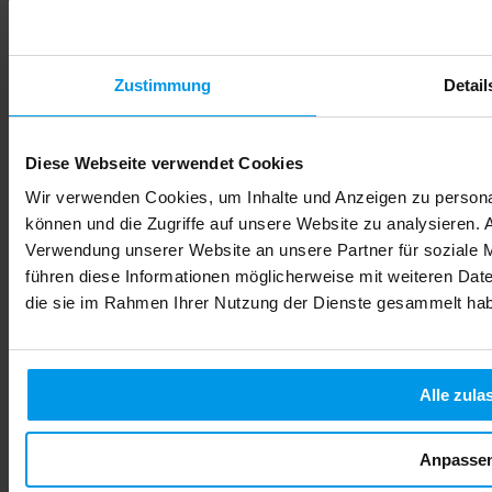
vous découvrirez exactement comment l'alcool affecte votre
bébé, quels sont les risques concrets à chaque trimestre, et
comment FamiCord Suisse vous accompagne dans votre
démarche de prévention pour offrir à votre enfant le meilleur
Zustimmung
Detail
départ possible.
Lire la suite
Diese Webseite verwendet Cookies
Wir verwenden Cookies, um Inhalte und Anzeigen zu personal
können und die Zugriffe auf unsere Website zu analysieren.
Verwendung unserer Website an unsere Partner für soziale 
führen diese Informationen möglicherweise mit weiteren Date
die sie im Rahmen Ihrer Nutzung der Dienste gesammelt ha
Alle zula
Anpasse