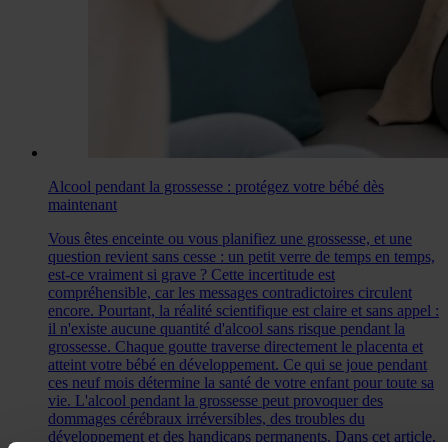
Alcool pendant la grossesse : protégez votre bébé dès
maintenant
Vous êtes enceinte ou vous planifiez une grossesse, et une
question revient sans cesse : un petit verre de temps en temps,
est-ce vraiment si grave ? Cette incertitude est
compréhensible, car les messages contradictoires circulent
encore. Pourtant, la réalité scientifique est claire et sans appel :
il n'existe aucune quantité d'alcool sans risque pendant la
grossesse. Chaque goutte traverse directement le placenta et
atteint votre bébé en développement. Ce qui se joue pendant
ces neuf mois détermine la santé de votre enfant pour toute sa
vie. L'alcool pendant la grossesse peut provoquer des
dommages cérébraux irréversibles, des troubles du
développement et des handicaps permanents. Dans cet article,