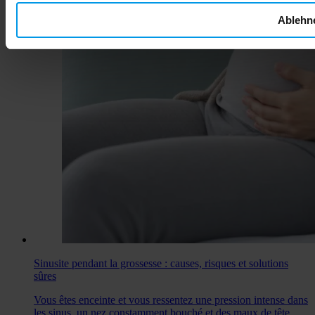
Ablehn
Sinusite pendant la grossesse : causes, risques et solutions
sûres
Vous êtes enceinte et vous ressentez une pression intense dans
les sinus, un nez constamment bouché et des maux de tête