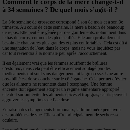
Comment le corps de la mère change-t-il
à 34 semaines ? De quel mois s’agit-il ?
La 34e semaine de grossesse correspond à son 8e mois et à son 3e
trimestre. Au cours de cette semaine, la mère a besoin de beaucoup
de repos. Elle peut être gênée par des gonflements, notamment dans
le bas du corps, comme des pieds enflés. Elle aura probablement
besoin de chaussures plus grandes et plus confortables. Cela est dû à
une stagnation de l’eau dans le corps, mais ne vous inquiétez pas,
car tout reviendra à la normale peu après l’accouchement.
Il est également vrai que les femmes souffrent de brûlures
d’estomac, mais cela peut être efficacement soulagé par des
médicaments qui sont sans danger pendant la grossesse. Une autre
possibilité est de se coucher sur le côté gauche. Cela permet d’éviter
que les aliments ne remontent dans l’œsophage. Une femme
enceinte doit également adopter un régime alimentaire approprié –
elle doit surtout éviter les aliments épicés et trop gras, car ils peuvent
aggraver les symptômes de l’acidose.
En raison des changements hormonaux, la future mère peut avoir
des problèmes de vue. Elle souffre principalement de sécheresse
oculaire.
Les modifications du système circulatoire peuvent entraîner une