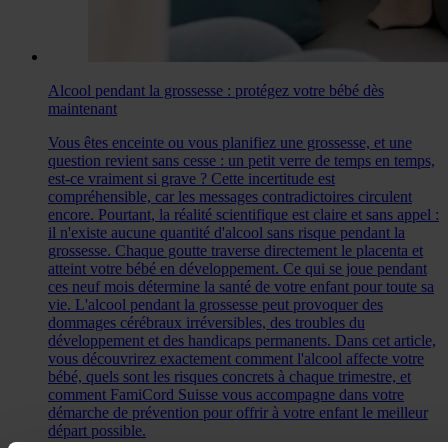
Alcool pendant la grossesse : protégez votre bébé dès
maintenant
Vous êtes enceinte ou vous planifiez une grossesse, et une
question revient sans cesse : un petit verre de temps en temps,
est-ce vraiment si grave ? Cette incertitude est
compréhensible, car les messages contradictoires circulent
encore. Pourtant, la réalité scientifique est claire et sans appel :
il n'existe aucune quantité d'alcool sans risque pendant la
grossesse. Chaque goutte traverse directement le placenta et
atteint votre bébé en développement. Ce qui se joue pendant
ces neuf mois détermine la santé de votre enfant pour toute sa
vie. L'alcool pendant la grossesse peut provoquer des
dommages cérébraux irréversibles, des troubles du
développement et des handicaps permanents. Dans cet article,
vous découvrirez exactement comment l'alcool affecte votre
bébé, quels sont les risques concrets à chaque trimestre, et
comment FamiCord Suisse vous accompagne dans votre
démarche de prévention pour offrir à votre enfant le meilleur
départ possible.