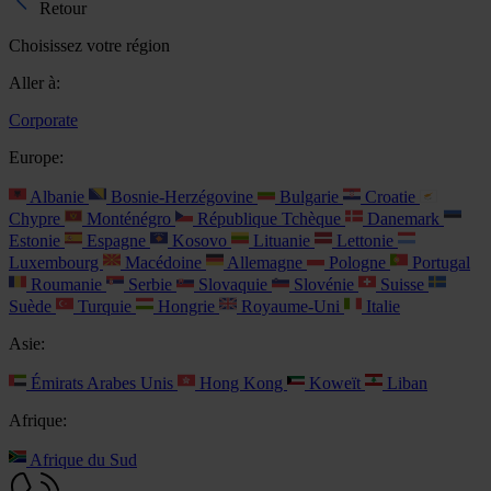
Retour
Choisissez votre région
Aller à:
Corporate
Europe:
Albanie
Bosnie-Herzégovine
Bulgarie
Croatie
Chypre
Monténégro
République Tchèque
Danemark
Estonie
Espagne
Kosovo
Lituanie
Lettonie
Luxembourg
Macédoine
Allemagne
Pologne
Portugal
Roumanie
Serbie
Slovaquie
Slovénie
Suisse
Suède
Turquie
Hongrie
Royaume-Uni
Italie
Asie:
Émirats Arabes Unis
Hong Kong
Koweït
Liban
Afrique:
Afrique du Sud