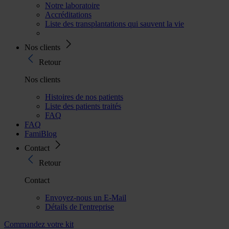
Notre laboratoire
Accréditations
Liste des transplantations qui sauvent la vie
Nos clients
Retour
Nos clients
Histoires de nos patients
Liste des patients traités
FAQ
FAQ
FamiBlog
Contact
Retour
Contact
Envoyez-nous un E-Mail
Détails de l'entreprise
Commandez votre kit