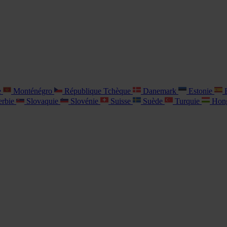
e
Monténégro
République Tchèque
Danemark
Estonie
E
rbie
Slovaquie
Slovénie
Suisse
Suède
Turquie
Hon