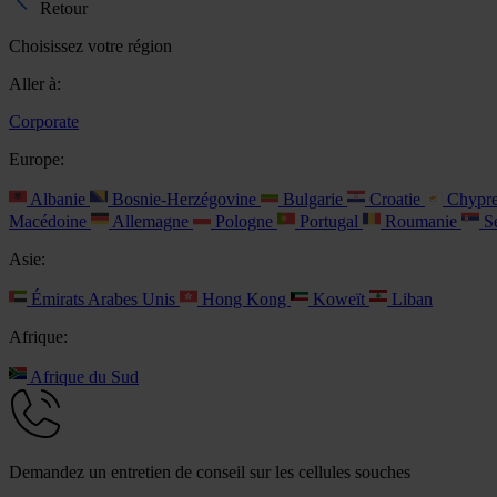
Retour
Choisissez votre région
Aller à:
Corporate
Europe:
Albanie
Bosnie-Herzégovine
Bulgarie
Croatie
Chypr
Macédoine
Allemagne
Pologne
Portugal
Roumanie
Se
Asie:
Émirats Arabes Unis
Hong Kong
Koweït
Liban
Afrique:
Afrique du Sud
Demandez un entretien de conseil sur les cellules souches