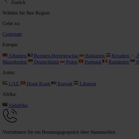
Zurück
Wählen Sie Ihre Region
Gehe zu:
Corporate
Europa:
Albanien
Bosnien-Herzegowina
Bulgarien
Kroatien
Z
Mazedonien
Deutschland
Polen
Portugal
Rumänien
S
Asien:
UAE
Hong Kong
Kuwait
Libanon
Afrika:
Südafrika
Vereinbaren Sie ein Beratungsgespräch über Stammzellen