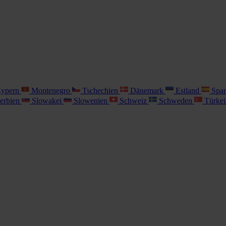
ypern
Montenegro
Tschechien
Dänemark
Estland
Spa
erbien
Slowakei
Slowenien
Schweiz
Schweden
Türke