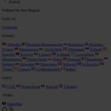
Zurück
Wählen Sie Ihre Region
Gehe zu:
Corporate
Europa:
Albanien
Bosnien-Herzegowina
Bulgarien
Kroatien
Zypern
Montenegro
Tschechien
Dänemark
Estland
Spanien
Kosovo
Litauen
Lettland
Luxemburg
Mazedonien
Deutschland
Polen
Portugal
Rumänien
Serbien
Slowakei
Slowenien
Schweiz
Schweden
Türkei
Ungarn
Großbritannien
Italien
Asien:
UAE
Hong Kong
Kuwait
Libanon
Afrika:
Südafrika