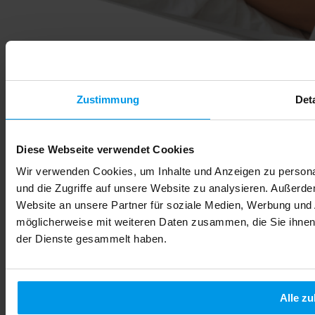
Zustimmung
Deta
Ratgeber für zukünftige Eltern
Laden Sie einen Leitfaden für zukünftige Eltern herunter, der es
Ihnen ermöglicht, in die Welt der Stammzellen einzutauchen.
Diese Webseite verwendet Cookies
Wir verwenden Cookies, um Inhalte und Anzeigen zu personal
und die Zugriffe auf unsere Website zu analysieren. Außerd
Website an unsere Partner für soziale Medien, Werbung und 
möglicherweise mit weiteren Daten zusammen, die Sie ihnen 
der Dienste gesammelt haben.
Alle zu
Ich bin damit einverstanden, dass meine Daten von FamiCord
Suisse S.A verarbeitet werden und ich Kommunikation im