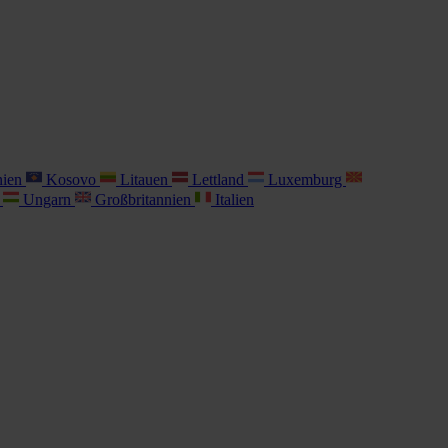
nien
Kosovo
Litauen
Lettland
Luxemburg
i
Ungarn
Großbritannien
Italien