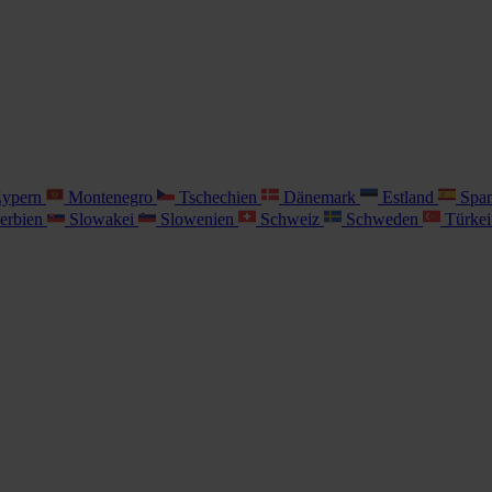
ypern
Montenegro
Tschechien
Dänemark
Estland
Spa
erbien
Slowakei
Slowenien
Schweiz
Schweden
Türke