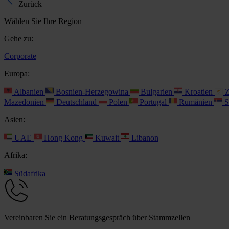
Zurück
Wählen Sie Ihre Region
Gehe zu:
Corporate
Europa:
Albanien
Bosnien-Herzegowina
Bulgarien
Kroatien
Z
Mazedonien
Deutschland
Polen
Portugal
Rumänien
S
Asien:
UAE
Hong Kong
Kuwait
Libanon
Afrika:
Südafrika
Vereinbaren Sie ein Beratungsgespräch über Stammzellen