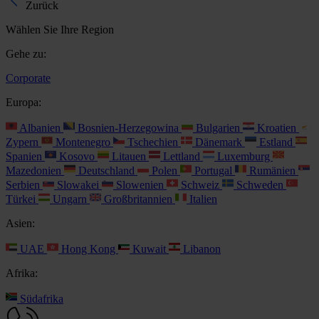
Zurück
Wählen Sie Ihre Region
Gehe zu:
Corporate
Europa:
Albanien
Bosnien-Herzegowina
Bulgarien
Kroatien
Zypern
Montenegro
Tschechien
Dänemark
Estland
Spanien
Kosovo
Litauen
Lettland
Luxemburg
Mazedonien
Deutschland
Polen
Portugal
Rumänien
Serbien
Slowakei
Slowenien
Schweiz
Schweden
Türkei
Ungarn
Großbritannien
Italien
Asien:
UAE
Hong Kong
Kuwait
Libanon
Afrika:
Südafrika