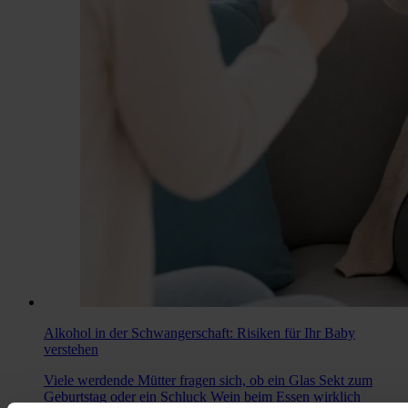
Alkohol in der Schwangerschaft: Risiken für Ihr Baby
verstehen
Viele werdende Mütter fragen sich, ob ein Glas Sekt zum
Geburtstag oder ein Schluck Wein beim Essen wirklich