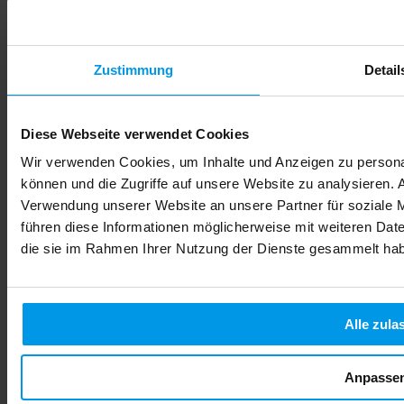
gefährlich ist. Die Unsicherheit ist gross, denn im
Freundeskreis und in sozialen Medien kursieren
unterschiedliche Meinungen. Manche behaupten, geringe
Mengen seien unbedenklich, andere warnen vor jeglichem
Zustimmung
Detail
Konsum. Die medizinische Faktenlage ist eindeutig: Es gibt
keine sichere Menge Alkohol während der Schwangerschaft.
Jeder Tropfen kann die Entwicklung Ihres Babys
beeinträchtigen. In diesem Artikel erfahren Sie, warum
Diese Webseite verwendet Cookies
Alkohol so gefährlich ist, welche konkreten Folgen drohen
und wie Sie Ihre Kind optimal schützen.
Wir verwenden Cookies, um Inhalte und Anzeigen zu personal
Mehr lesen
können und die Zugriffe auf unsere Website zu analysieren.
Verwendung unserer Website an unsere Partner für soziale 
führen diese Informationen möglicherweise mit weiteren Date
die sie im Rahmen Ihrer Nutzung der Dienste gesammelt ha
Alle zula
Anpasse