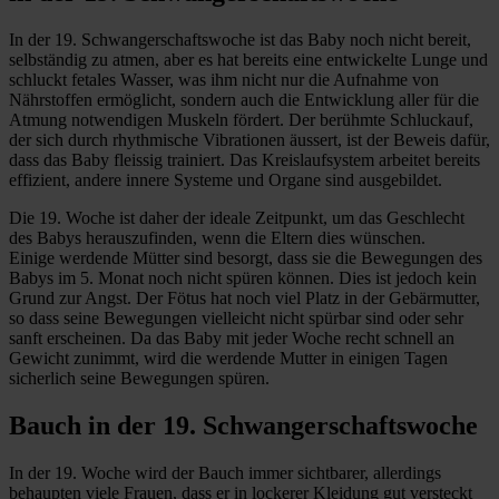
In der 19. Schwangerschaftswoche ist das Baby noch nicht bereit,
selbständig zu atmen, aber es hat bereits eine entwickelte Lunge und
schluckt fetales Wasser, was ihm nicht nur die Aufnahme von
Nährstoffen ermöglicht, sondern auch die Entwicklung aller für die
Atmung notwendigen Muskeln fördert. Der berühmte Schluckauf,
der sich durch rhythmische Vibrationen äussert, ist der Beweis dafür,
dass das Baby fleissig trainiert. Das Kreislaufsystem arbeitet bereits
effizient, andere innere Systeme und Organe sind ausgebildet.
Die 19. Woche ist daher der ideale Zeitpunkt, um das Geschlecht
des Babys herauszufinden, wenn die Eltern dies wünschen.
Einige werdende Mütter sind besorgt, dass sie die Bewegungen des
Babys im 5. Monat noch nicht spüren können. Dies ist jedoch kein
Grund zur Angst. Der Fötus hat noch viel Platz in der Gebärmutter,
so dass seine Bewegungen vielleicht nicht spürbar sind oder sehr
sanft erscheinen. Da das Baby mit jeder Woche recht schnell an
Gewicht zunimmt, wird die werdende Mutter in einigen Tagen
sicherlich seine Bewegungen spüren.
Bauch in der 19. Schwangerschaftswoche
In der 19. Woche wird der Bauch immer sichtbarer, allerdings
behaupten viele Frauen, dass er in lockerer Kleidung gut versteckt