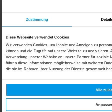
Zustimmung
Detail
Diese Webseite verwendet Cookies
Wir verwenden Cookies, um Inhalte und Anzeigen zu personal
können und die Zugriffe auf unsere Website zu analysieren.
Alkohol in der Schwangerschaft: Risiken für Ihr Baby
Verwendung unserer Website an unsere Partner für soziale 
verstehen
führen diese Informationen möglicherweise mit weiteren Date
die sie im Rahmen Ihrer Nutzung der Dienste gesammelt ha
Viele werdende Mütter fragen sich, ob ein Glas Sekt zum
Geburtstag oder ein Schluck Wein beim Essen wirklich
gefährlich ist. Die Unsicherheit ist gross, denn im
Freundeskreis und in sozialen Medien kursieren
unterschiedliche Meinungen. Manche behaupten, geringe
Alle zula
Mengen seien unbedenklich, andere warnen vor jeglichem
Konsum. Die medizinische Faktenlage ist eindeutig: Es gibt
keine sichere Menge Alkohol während der Schwangerschaft.
Anpasse
Jeder Tropfen kann die Entwicklung Ihres Babys
beeinträchtigen. In diesem Artikel erfahren Sie, warum