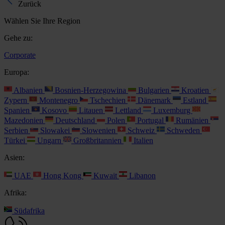
Zurück
Wählen Sie Ihre Region
Gehe zu:
Corporate
Europa:
Albanien
Bosnien-Herzegowina
Bulgarien
Kroatien
Zypern
Montenegro
Tschechien
Dänemark
Estland
Spanien
Kosovo
Litauen
Lettland
Luxemburg
Mazedonien
Deutschland
Polen
Portugal
Rumänien
Serbien
Slowakei
Slowenien
Schweiz
Schweden
Türkei
Ungarn
Großbritannien
Italien
Asien:
UAE
Hong Kong
Kuwait
Libanon
Afrika:
Südafrika