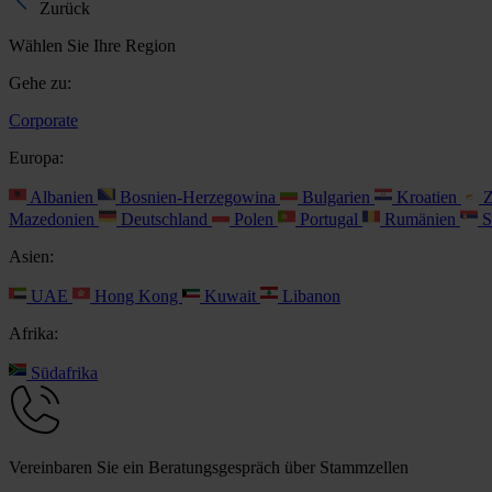
Zurück
Wählen Sie Ihre Region
Gehe zu:
Corporate
Europa:
Albanien
Bosnien-Herzegowina
Bulgarien
Kroatien
Z
Mazedonien
Deutschland
Polen
Portugal
Rumänien
S
Asien:
UAE
Hong Kong
Kuwait
Libanon
Afrika:
Südafrika
Vereinbaren Sie ein Beratungsgespräch über Stammzellen