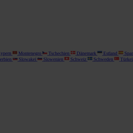
ypern
Montenegro
Tschechien
Dänemark
Estland
Spa
erbien
Slowakei
Slowenien
Schweiz
Schweden
Türke