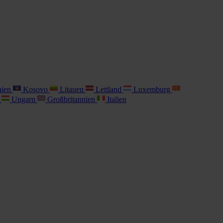
nien
Kosovo
Litauen
Lettland
Luxemburg
i
Ungarn
Großbritannien
Italien