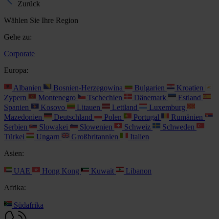
Zurück
Wählen Sie Ihre Region
Gehe zu:
Corporate
Europa:
Albanien
Bosnien-Herzegowina
Bulgarien
Kroatien
Zypern
Montenegro
Tschechien
Dänemark
Estland
Spanien
Kosovo
Litauen
Lettland
Luxemburg
Mazedonien
Deutschland
Polen
Portugal
Rumänien
Serbien
Slowakei
Slowenien
Schweiz
Schweden
Türkei
Ungarn
Großbritannien
Italien
Asien:
UAE
Hong Kong
Kuwait
Libanon
Afrika:
Südafrika