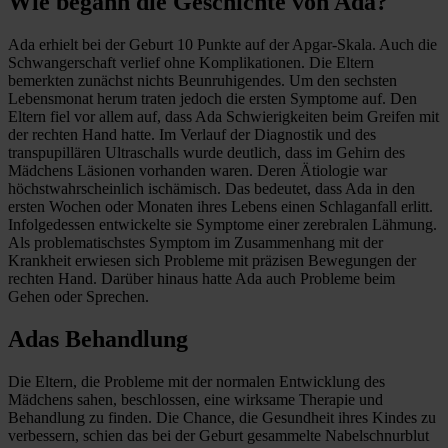
Wie begann die Geschichte von Ada?
Ada erhielt bei der Geburt 10 Punkte auf der Apgar-Skala. Auch die
Schwangerschaft verlief ohne Komplikationen. Die Eltern
bemerkten zunächst nichts Beunruhigendes. Um den sechsten
Lebensmonat herum traten jedoch die ersten Symptome auf. Den
Eltern fiel vor allem auf, dass Ada Schwierigkeiten beim Greifen mit
der rechten Hand hatte. Im Verlauf der Diagnostik und des
transpupillären Ultraschalls wurde deutlich, dass im Gehirn des
Mädchens Läsionen vorhanden waren. Deren Ätiologie war
höchstwahrscheinlich ischämisch. Das bedeutet, dass Ada in den
ersten Wochen oder Monaten ihres Lebens einen Schlaganfall erlitt.
Infolgedessen entwickelte sie Symptome einer zerebralen Lähmung.
Als problematischstes Symptom im Zusammenhang mit der
Krankheit erwiesen sich Probleme mit präzisen Bewegungen der
rechten Hand. Darüber hinaus hatte Ada auch Probleme beim
Gehen oder Sprechen.
Adas Behandlung
Die Eltern, die Probleme mit der normalen Entwicklung des
Mädchens sahen, beschlossen, eine wirksame Therapie und
Behandlung zu finden. Die Chance, die Gesundheit ihres Kindes zu
verbessern, schien das bei der Geburt gesammelte Nabelschnurblut