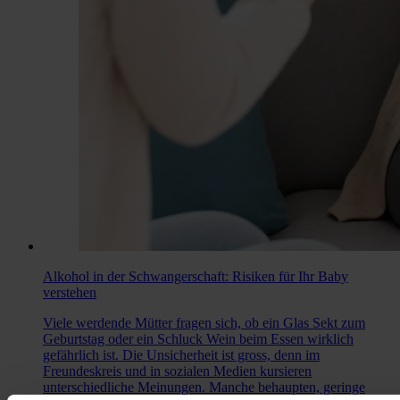
Alkohol in der Schwangerschaft: Risiken für Ihr Baby
verstehen
Viele werdende Mütter fragen sich, ob ein Glas Sekt zum
Geburtstag oder ein Schluck Wein beim Essen wirklich
gefährlich ist. Die Unsicherheit ist gross, denn im
Freundeskreis und in sozialen Medien kursieren
unterschiedliche Meinungen. Manche behaupten, geringe