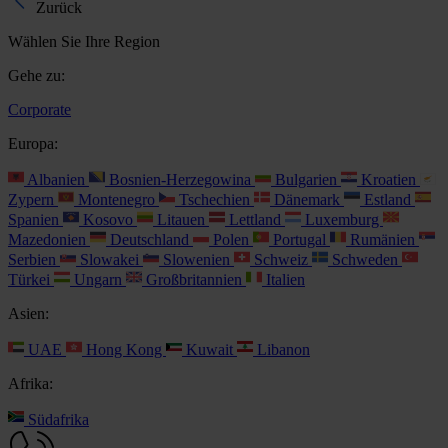
Zurück
Wählen Sie Ihre Region
Gehe zu:
Corporate
Europa:
Albanien
Bosnien-Herzegowina
Bulgarien
Kroatien
Zypern
Montenegro
Tschechien
Dänemark
Estland
Spanien
Kosovo
Litauen
Lettland
Luxemburg
Mazedonien
Deutschland
Polen
Portugal
Rumänien
Serbien
Slowakei
Slowenien
Schweiz
Schweden
Türkei
Ungarn
Großbritannien
Italien
Asien:
UAE
Hong Kong
Kuwait
Libanon
Afrika:
Südafrika