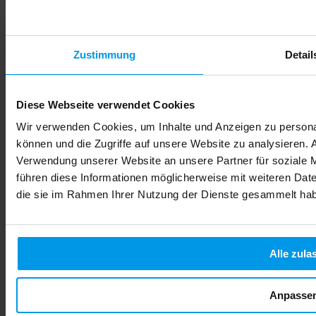
Mengen seien unbedenklich, andere warnen vor jeglichem
Konsum. Die medizinische Faktenlage ist eindeutig: Es gibt
keine sichere Menge Alkohol während der Schwangerschaft.
Jeder Tropfen kann die Entwicklung Ihres Babys
beeinträchtigen. In diesem Artikel erfahren Sie, warum
Zustimmung
Detail
Alkohol so gefährlich ist, welche konkreten Folgen drohen
und wie Sie Ihre Kind optimal schützen.
Mehr lesen
Diese Webseite verwendet Cookies
Wir verwenden Cookies, um Inhalte und Anzeigen zu personal
können und die Zugriffe auf unsere Website zu analysieren.
Verwendung unserer Website an unsere Partner für soziale 
führen diese Informationen möglicherweise mit weiteren Date
die sie im Rahmen Ihrer Nutzung der Dienste gesammelt ha
Alle zula
Anpasse