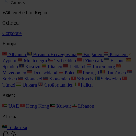
Zurück
Wählen Sie Ihre Region
Gehe zu:
Corporate
Europa:
Albanien
Bosnien-Herzegowina
Bulgarien
Kroatien
Zypern
Montenegro
Tschechien
Dänemark
Estland
Spanien
Kosovo
Litauen
Lettland
Luxemburg
Mazedonien
Deutschland
Polen
Portugal
Rumänien
Serbien
Slowakei
Slowenien
Schweiz
Schweden
Türkei
Ungarn
Großbritannien
Italien
Asien:
UAE
Hong Kong
Kuwait
Libanon
Afrika:
Südafrika