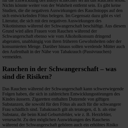
für die Entwicklung des Babys schlechter sei als das Rauchen selbst.
Nichts könnte weiter von der Wahrheit entfernt sein. Es gibt keine
Studien, die die negativen Auswirkungen des Rauchstopps auf den
sich entwickelnden Fötus belegen. Im Gegensatz dazu gibt es viel
Literatur, die sich mit den negativen Auswirkungen des
Nikotinismus während der Schwangerschaft beschäftigt. Aus diesem
Grund wird allen Frauen vom Rauchen während der
Schwangerschaft ebenso wie vom Alkoholkonsum dringend
abgeraten, unabhängig von ihren früheren Gewohnheiten oder der
konsumierten Menge. Darüber hinaus sollten werdende Mütter auch
den Aufenthalt in der Nähe von Tabakrauch (Passivrauchen)
vermeiden.
Rauchen in der Schwangerschaft – was
sind die Risiken?
Das Rauchen während der Schwangerschaft kann schwerwiegende
Folgen haben, die sich in zahlreichen Entwicklungsstörungen des
Kindes äussern. Zigaretten enthalten Dutzende von giftigen
Substanzen, die sowohl für den Fötus als auch für die schwangere
Frau schädlich sind. Tabakrauch gilt als teratogen, d. h. als eine
Substanz, die beim Kind Geburtsfehler, wie z. B. Herzfehler,
verursacht. Zu den möglichen Auswirkungen des Rauchens
während der Schwangerschaft gehören auch ein erhöhtes Risiko