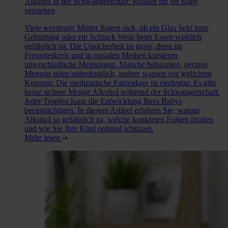
Alkohol in der Schwangerschaft: Risiken für Ihr Baby
verstehen
Viele werdende Mütter fragen sich, ob ein Glas Sekt zum
Geburtstag oder ein Schluck Wein beim Essen wirklich
gefährlich ist. Die Unsicherheit ist gross, denn im
Freundeskreis und in sozialen Medien kursieren
unterschiedliche Meinungen. Manche behaupten, geringe
Mengen seien unbedenklich, andere warnen vor jeglichem
Konsum. Die medizinische Faktenlage ist eindeutig: Es gibt
keine sichere Menge Alkohol während der Schwangerschaft.
Jeder Tropfen kann die Entwicklung Ihres Babys
beeinträchtigen. In diesem Artikel erfahren Sie, warum
Alkohol so gefährlich ist, welche konkreten Folgen drohen
und wie Sie Ihre Kind optimal schützen.
Mehr lesen