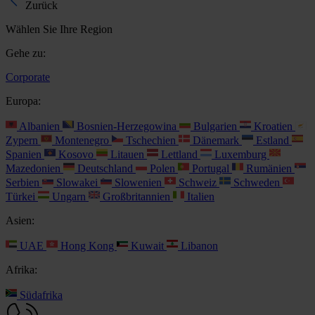
Zurück
Wählen Sie Ihre Region
Gehe zu:
Corporate
Europa:
Albanien
Bosnien-Herzegowina
Bulgarien
Kroatien
Zypern
Montenegro
Tschechien
Dänemark
Estland
Spanien
Kosovo
Litauen
Lettland
Luxemburg
Mazedonien
Deutschland
Polen
Portugal
Rumänien
Serbien
Slowakei
Slowenien
Schweiz
Schweden
Türkei
Ungarn
Großbritannien
Italien
Asien:
UAE
Hong Kong
Kuwait
Libanon
Afrika:
Südafrika