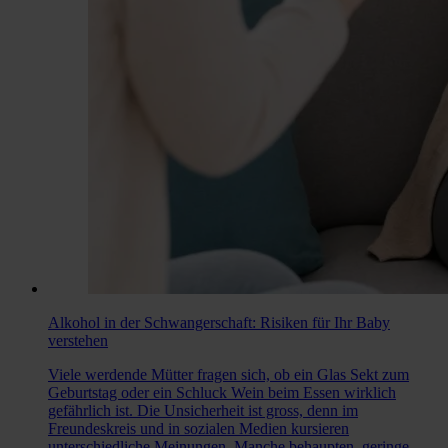
Alkohol in der Schwangerschaft: Risiken für Ihr Baby
verstehen
Viele werdende Mütter fragen sich, ob ein Glas Sekt zum
Geburtstag oder ein Schluck Wein beim Essen wirklich
gefährlich ist. Die Unsicherheit ist gross, denn im
Freundeskreis und in sozialen Medien kursieren
unterschiedliche Meinungen. Manche behaupten, geringe