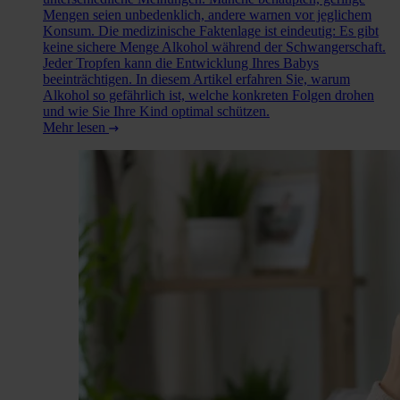
Mengen seien unbedenklich, andere warnen vor jeglichem
Konsum. Die medizinische Faktenlage ist eindeutig: Es gibt
keine sichere Menge Alkohol während der Schwangerschaft.
Jeder Tropfen kann die Entwicklung Ihres Babys
beeinträchtigen. In diesem Artikel erfahren Sie, warum
Alkohol so gefährlich ist, welche konkreten Folgen drohen
und wie Sie Ihre Kind optimal schützen.
Mehr lesen