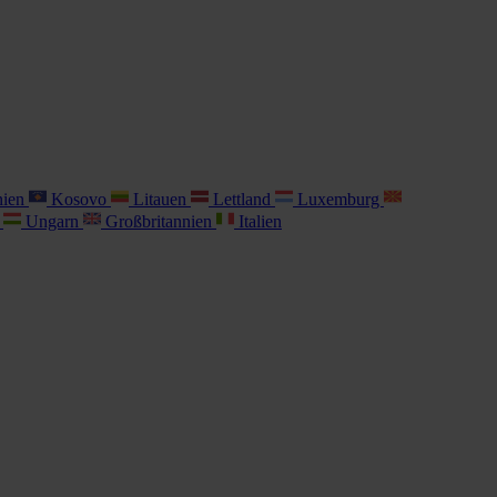
nien
Kosovo
Litauen
Lettland
Luxemburg
i
Ungarn
Großbritannien
Italien