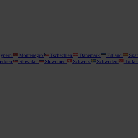
ypern
Montenegro
Tschechien
Dänemark
Estland
Spa
erbien
Slowakei
Slowenien
Schweiz
Schweden
Türke